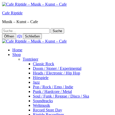
Zum
Inhalt
Cafe Riptide
springen
Musik – Kunst – Cafe
Suche
(0)
Öffnen
Schließen
Home
Shop
Tonträger
Classic Rock
Doom / Stoner / Experimental
Heads / Electronic / Hip Hop
Hörspiele
Jazz
Pop / Rock / Emo / Indie
Punk / Hardcore / Metal
Soul / Funk / Reggae / Disco / Ska
Soundtracks
Weltmusik
Record Store Day
Riptide Recordings