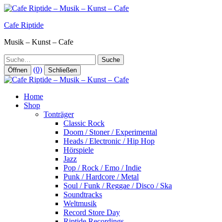
Zum
Inhalt
Cafe Riptide
springen
Musik – Kunst – Cafe
Suche
(0)
Öffnen
Schließen
Home
Shop
Tonträger
Classic Rock
Doom / Stoner / Experimental
Heads / Electronic / Hip Hop
Hörspiele
Jazz
Pop / Rock / Emo / Indie
Punk / Hardcore / Metal
Soul / Funk / Reggae / Disco / Ska
Soundtracks
Weltmusik
Record Store Day
Riptide Recordings