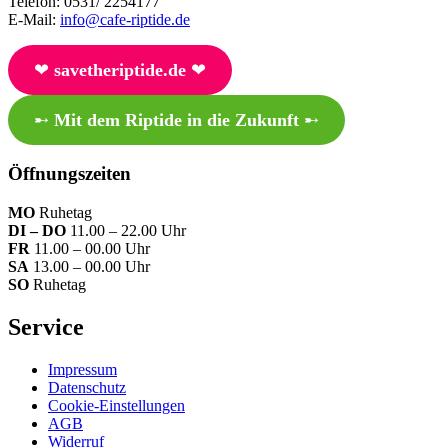
Telefon: 0531/ 2254177
E-Mail:
info@cafe-riptide.de
❤︎
savetheriptide.de
❤︎
➸
Mit dem Riptide in die Zukunft
➸
Öffnungszeiten
MO
Ruhetag
DI – DO
11.00 – 22.00 Uhr
FR
11.00 – 00.00 Uhr
SA
13.00 – 00.00 Uhr
SO
Ruhetag
Service
Impressum
Datenschutz
Cookie-Einstellungen
AGB
Widerruf