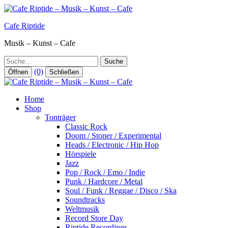
Zum
Inhalt
Cafe Riptide
springen
Musik – Kunst – Cafe
Suche
(0)
Öffnen
Schließen
Home
Shop
Tonträger
Classic Rock
Doom / Stoner / Experimental
Heads / Electronic / Hip Hop
Hörspiele
Jazz
Pop / Rock / Emo / Indie
Punk / Hardcore / Metal
Soul / Funk / Reggae / Disco / Ska
Soundtracks
Weltmusik
Record Store Day
Riptide Recordings