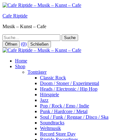
Zum
Inhalt
Cafe Riptide
springen
Musik – Kunst – Cafe
Suche
(0)
Öffnen
Schließen
Home
Shop
Tonträger
Classic Rock
Doom / Stoner / Experimental
Heads / Electronic / Hip Hop
Hörspiele
Jazz
Pop / Rock / Emo / Indie
Punk / Hardcore / Metal
Soul / Funk / Reggae / Disco / Ska
Soundtracks
Weltmusik
Record Store Day
Riptide Recordings