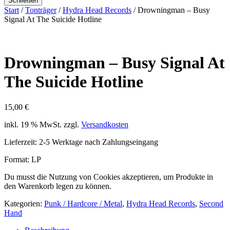
Schließen
Start
/
Tonträger
/
Hydra Head Records
/ Drowningman – Busy
Signal At The Suicide Hotline
Drowningman – Busy Signal At
The Suicide Hotline
15,00
€
inkl. 19 % MwSt.
zzgl.
Versandkosten
Lieferzeit:
2-5 Werktage nach Zahlungseingang
Format: LP
Du musst die Nutzung von Cookies akzeptieren, um Produkte in
den Warenkorb legen zu können.
Kategorien:
Punk / Hardcore / Metal
,
Hydra Head Records
,
Second
Hand