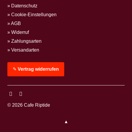
Datenschutz
Cookie-Einstellungen
AGB
Widerruf
Zahlungsarten
Versandarten
✎
Vertrag widerrufen
Facebook
Instagram
© 2026 Cafe Riptide