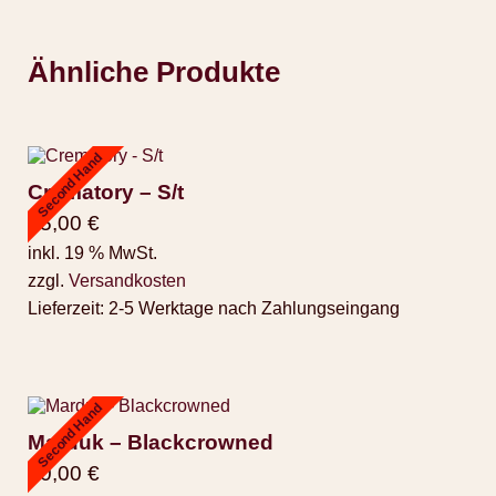
Ähnliche Produkte
Second Hand
Crematory – S/t
25,00
€
inkl. 19 % MwSt.
zzgl.
Versandkosten
Lieferzeit:
2-5 Werktage nach Zahlungseingang
Second Hand
Marduk – Blackcrowned
30,00
€