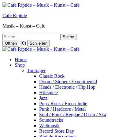
Zum
Inhalt
Cafe Riptide
springen
Musik – Kunst – Cafe
Suche
(0)
Öffnen
Schließen
Home
Shop
Tonträger
Classic Rock
Doom / Stoner / Experimental
Heads / Electronic / Hip Hop
Hörspiele
Jazz
Pop / Rock / Emo / Indie
Punk / Hardcore / Metal
Soul / Funk / Reggae / Disco / Ska
Soundtracks
Weltmusik
Record Store Day
Riptide Recordings