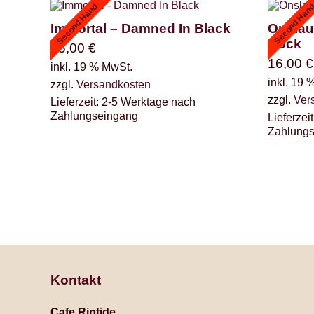
Second Hand
Second Han
Immortal – Damned In Black
Onslau
Rock
45,00
€
16,00
€
inkl. 19 % MwSt.
inkl. 19 
zzgl.
Versandkosten
zzgl.
Ver
Lieferzeit:
2-5 Werktage nach
Zahlungseingang
Lieferzeit
Zahlung
Kontakt
Cafe Riptide