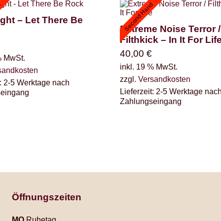
d
Second Hand
ght – Let There Be
Extreme Noise Terror /
Filthkick – In It For Lif
40,00
€
% MwSt.
inkl. 19 % MwSt.
sandkosten
zzgl.
Versandkosten
:
2-5 Werktage nach
Lieferzeit:
2-5 Werktage nac
seingang
Zahlungseingang
Öffnungszeiten
MO
Ruhetag