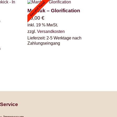
Second Hand
Marduk – Glorification
50,00
€
e
inkl. 19 % MwSt.
zzgl.
Versandkosten
Lieferzeit:
2-5 Werktage nach
Zahlungseingang
h
Service