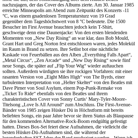
nachzujagen, der das Cover des Albums zierte. Am 30. Januar 1985
erreichte Minneapolis am Abend zum Zeitpunkt des Konzerts -11
°C, was einem gnadenlosen Temperatursturz von 19 Grad
gegenüber dem Tageshöchstwert von 8 °C bedeutete. Die 1500
Besucher im First Avenue brauchten jedoch kein T-Shirt,
geschweige denn eine Daunenjacke: Von den ersten blendenden
Momenten von „New Day Rising“ an war klar, dass Bob Mould,
Grant Hart und Greg Norton fest entschlossen waren, jedes Molekül
im Raum in Brand zu setzen. Ihre Setlist bot eine nächtliche
Kaskade von Feuerbällen aus den Alben „Everything Falls Apart“,
„Metal Circus“, „Zen Arcade“ und „New Day Rising“ sowie fünf
neue Songs, die später auf „Flip Your Wig“ wieder auftauchen
sollten. Außerdem würdigten sie ihre rockigen Vorfahren: mit einer
rasanten Version von „Eight Miles High“ von The Byrds, einer
turbulenten Interpretation von „Helter Skelter“ von den Beatles mit
Dave Pirner von Soul Asylum, einem Pop-Punk-Remake von
„Ticket To Ride“ ebenfalls von den Beatles und ihrem
charakteristischen Cover von Sonny Curtis‘ Mary-Tyler-Moore-
Titelsong „Love Is All Around“ zum Abschluss. Die First-Avenue-
Bänder von 1985 zeigen Hüsker Dü in Höchstform mit bereits
beliebten Songs, ein paar Jahre bevor sie ihren Status als Blaupause
für den kommenden Alternative-Rock-Boom endgültig gefestigt
hatten. Dieses Box-Set feiert diese Aufnahmen, die vielleicht die
besten Hüsker-Dü-Aufnahmen sind, die während der
legendenhaften SST-Jahre der Band produziert wurden. „Wenn ich