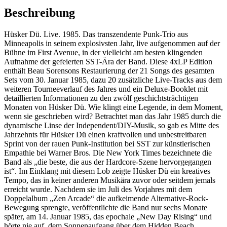
Beschreibung
Hüsker Dü. Live. 1985. Das transzendente Punk-Trio aus
Minneapolis in seinem explosivsten Jahr, live aufgenommen auf der
Bühne im First Avenue, in der vielleicht am besten klingenden
Aufnahme der gefeierten SST-Ära der Band. Diese 4xLP Edition
enthält Beau Sorensons Restaurierung der 21 Songs des gesamten
Sets vom 30. Januar 1985, dazu 20 zusätzliche Live-Tracks aus dem
weiteren Tourneeverlauf des Jahres und ein Deluxe-Booklet mit
detaillierten Informationen zu den zwölf geschichtsträchtigen
Monaten von Hüsker Dü. Wie klingt eine Legende, in dem Moment,
wenn sie geschrieben wird? Betrachtet man das Jahr 1985 durch die
dynamische Linse der Independent/DIY-Musik, so gab es Mitte des
Jahrzehnts für Hüsker Dü einen kraftvollen und unbestreitbaren
Sprint von der rauen Punk-Institution bei SST zur künstlerischen
Empathie bei Warner Bros. Die New York Times bezeichnete die
Band als „die beste, die aus der Hardcore-Szene hervorgegangen
ist“. Im Einklang mit diesem Lob zeigte Hüsker Dü ein kreatives
Tempo, das in keiner anderen Musikära zuvor oder seitdem jemals
erreicht wurde. Nachdem sie im Juli des Vorjahres mit dem
Doppelalbum „Zen Arcade“ die aufkeimende Alternative-Rock-
Bewegung sprengte, veröffentlichte die Band nur sechs Monate
später, am 14. Januar 1985, das epochale „New Day Rising“ und
hörte nie auf, dem Sonnenaufgang über dem Hidden Beach