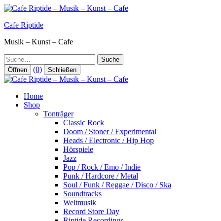
Zum
Inhalt
Cafe Riptide
springen
Musik – Kunst – Cafe
Suche
(0)
Öffnen
Schließen
Home
Shop
Tonträger
Classic Rock
Doom / Stoner / Experimental
Heads / Electronic / Hip Hop
Hörspiele
Jazz
Pop / Rock / Emo / Indie
Punk / Hardcore / Metal
Soul / Funk / Reggae / Disco / Ska
Soundtracks
Weltmusik
Record Store Day
Riptide Recordings