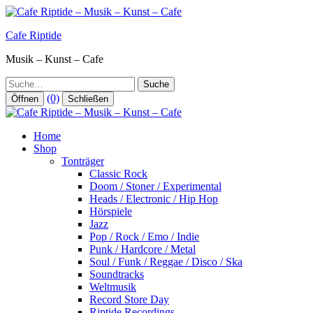
Zum
Inhalt
Cafe Riptide
springen
Musik – Kunst – Cafe
Suche
(0)
Öffnen
Schließen
Home
Shop
Tonträger
Classic Rock
Doom / Stoner / Experimental
Heads / Electronic / Hip Hop
Hörspiele
Jazz
Pop / Rock / Emo / Indie
Punk / Hardcore / Metal
Soul / Funk / Reggae / Disco / Ska
Soundtracks
Weltmusik
Record Store Day
Riptide Recordings