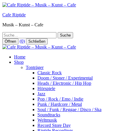
Zum
Inhalt
Cafe Riptide
springen
Musik – Kunst – Cafe
Suche
(0)
Öffnen
Schließen
Home
Shop
Tonträger
Classic Rock
Doom / Stoner / Experimental
Heads / Electronic / Hip Hop
Hörspiele
Jazz
Pop / Rock / Emo / Indie
Punk / Hardcore / Metal
Soul / Funk / Reggae / Disco / Ska
Soundtracks
Weltmusik
Record Store Day
Riptide Recordings