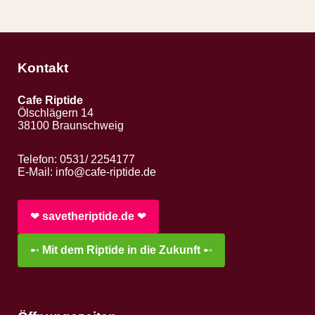
Kontakt
Cafe Riptide
Ölschlägern 14
38100 Braunschweig
Telefon: 0531/ 2254177
E-Mail:
info@cafe-riptide.de
❤︎
savetheriptide.de
❤︎
➸
Mit dem Riptide in die Zukunft
➸