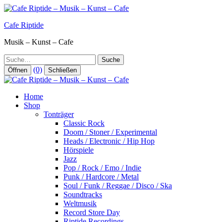
Zum
Inhalt
Cafe Riptide
springen
Musik – Kunst – Cafe
Suche
(0)
Öffnen
Schließen
Home
Shop
Tonträger
Classic Rock
Doom / Stoner / Experimental
Heads / Electronic / Hip Hop
Hörspiele
Jazz
Pop / Rock / Emo / Indie
Punk / Hardcore / Metal
Soul / Funk / Reggae / Disco / Ska
Soundtracks
Weltmusik
Record Store Day
Riptide Recordings