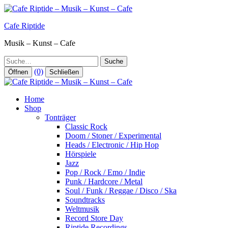
Zum
Inhalt
Cafe Riptide
springen
Musik – Kunst – Cafe
Suche
(0)
Öffnen
Schließen
Home
Shop
Tonträger
Classic Rock
Doom / Stoner / Experimental
Heads / Electronic / Hip Hop
Hörspiele
Jazz
Pop / Rock / Emo / Indie
Punk / Hardcore / Metal
Soul / Funk / Reggae / Disco / Ska
Soundtracks
Weltmusik
Record Store Day
Riptide Recordings