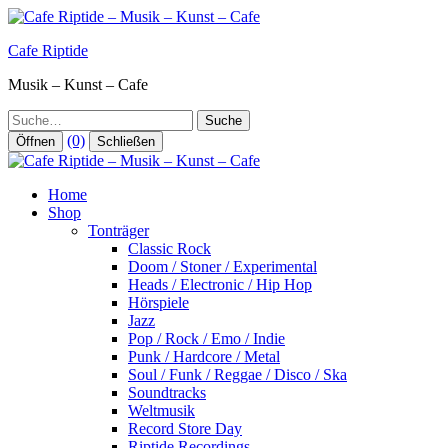
Zum
Inhalt
Cafe Riptide
springen
Musik – Kunst – Cafe
Suche
(0)
Öffnen
Schließen
Home
Shop
Tonträger
Classic Rock
Doom / Stoner / Experimental
Heads / Electronic / Hip Hop
Hörspiele
Jazz
Pop / Rock / Emo / Indie
Punk / Hardcore / Metal
Soul / Funk / Reggae / Disco / Ska
Soundtracks
Weltmusik
Record Store Day
Riptide Recordings