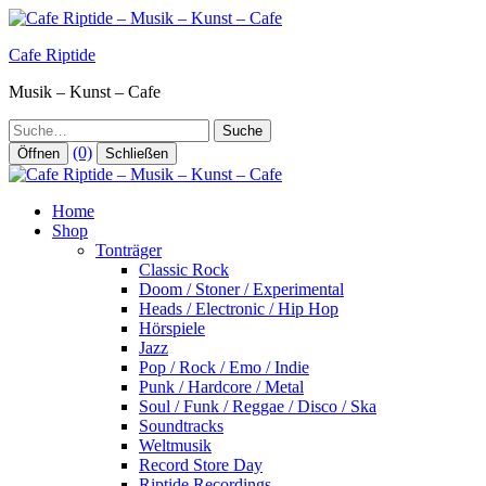
Zum
Inhalt
Cafe Riptide
springen
Musik – Kunst – Cafe
Suche
(0)
Öffnen
Schließen
Home
Shop
Tonträger
Classic Rock
Doom / Stoner / Experimental
Heads / Electronic / Hip Hop
Hörspiele
Jazz
Pop / Rock / Emo / Indie
Punk / Hardcore / Metal
Soul / Funk / Reggae / Disco / Ska
Soundtracks
Weltmusik
Record Store Day
Riptide Recordings