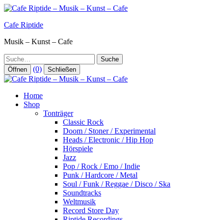
Zum
Inhalt
Cafe Riptide
springen
Musik – Kunst – Cafe
Suche
(0)
Öffnen
Schließen
Home
Shop
Tonträger
Classic Rock
Doom / Stoner / Experimental
Heads / Electronic / Hip Hop
Hörspiele
Jazz
Pop / Rock / Emo / Indie
Punk / Hardcore / Metal
Soul / Funk / Reggae / Disco / Ska
Soundtracks
Weltmusik
Record Store Day
Riptide Recordings