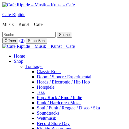
Zum
Inhalt
Cafe Riptide
springen
Musik – Kunst – Cafe
Suche
(0)
Öffnen
Schließen
Home
Shop
Tonträger
Classic Rock
Doom / Stoner / Experimental
Heads / Electronic / Hip Hop
Hörspiele
Jazz
Pop / Rock / Emo / Indie
Punk / Hardcore / Metal
Soul / Funk / Reggae / Disco / Ska
Soundtracks
Weltmusik
Record Store Day
Riptide Recordings