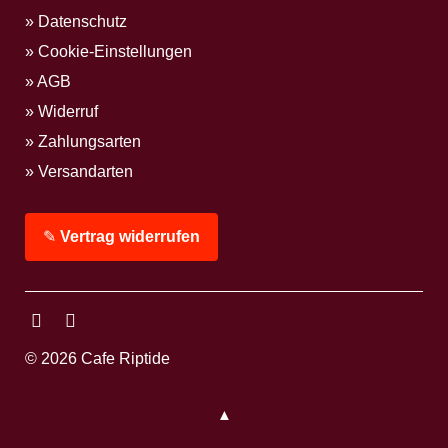
Datenschutz
Cookie-Einstellungen
AGB
Widerruf
Zahlungsarten
Versandarten
✎
Vertrag widerrufen
Facebook
Instagram
© 2026 Cafe Riptide