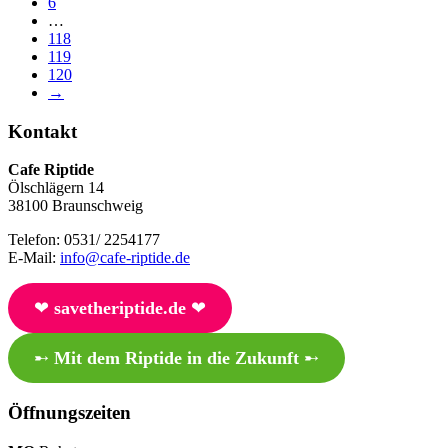
6
…
118
119
120
→
Kontakt
Cafe Riptide
Ölschlägern 14
38100 Braunschweig
Telefon: 0531/ 2254177
E-Mail:
info@cafe-riptide.de
❤︎
savetheriptide.de
❤︎
➸
Mit dem Riptide in die Zukunft
➸
Öffnungszeiten