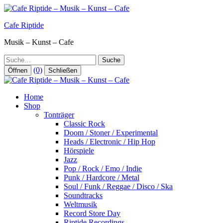
Zum
Inhalt
Cafe Riptide
springen
Musik – Kunst – Cafe
Suche
(0)
Öffnen
Schließen
Home
Shop
Tonträger
Classic Rock
Doom / Stoner / Experimental
Heads / Electronic / Hip Hop
Hörspiele
Jazz
Pop / Rock / Emo / Indie
Punk / Hardcore / Metal
Soul / Funk / Reggae / Disco / Ska
Soundtracks
Weltmusik
Record Store Day
Riptide Recordings