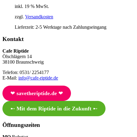
inkl. 19 % MwSt.
zzgl.
Versandkosten
Lieferzeit:
2-5 Werktage nach Zahlungseingang
Kontakt
Cafe Riptide
Ölschlägern 14
38100 Braunschweig
Telefon: 0531/ 2254177
E-Mail:
info@cafe-riptide.de
❤︎
savetheriptide.de
❤︎
➸
Mit dem Riptide in die Zukunft
➸
Öffnungszeiten
MO
Ruhetag