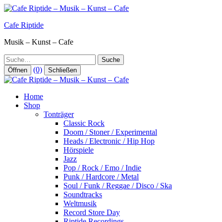
Zum
Inhalt
Cafe Riptide
springen
Musik – Kunst – Cafe
Suche
(0)
Öffnen
Schließen
Home
Shop
Tonträger
Classic Rock
Doom / Stoner / Experimental
Heads / Electronic / Hip Hop
Hörspiele
Jazz
Pop / Rock / Emo / Indie
Punk / Hardcore / Metal
Soul / Funk / Reggae / Disco / Ska
Soundtracks
Weltmusik
Record Store Day
Riptide Recordings