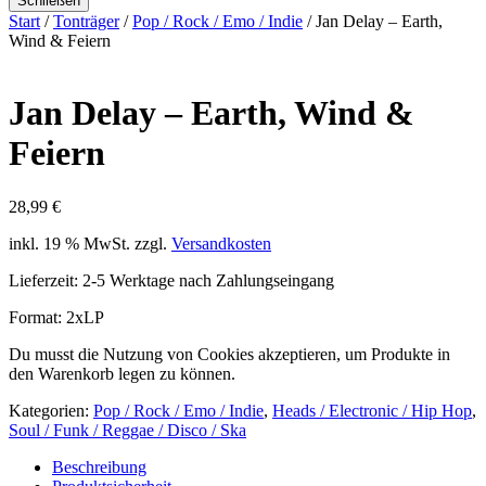
Schließen
Start
/
Tonträger
/
Pop / Rock / Emo / Indie
/ Jan Delay – Earth,
Wind & Feiern
Jan Delay – Earth, Wind &
Feiern
28,99
€
inkl. 19 % MwSt.
zzgl.
Versandkosten
Lieferzeit:
2-5 Werktage nach Zahlungseingang
Format: 2xLP
Du musst die Nutzung von Cookies akzeptieren, um Produkte in
den Warenkorb legen zu können.
Kategorien:
Pop / Rock / Emo / Indie
,
Heads / Electronic / Hip Hop
,
Soul / Funk / Reggae / Disco / Ska
Beschreibung