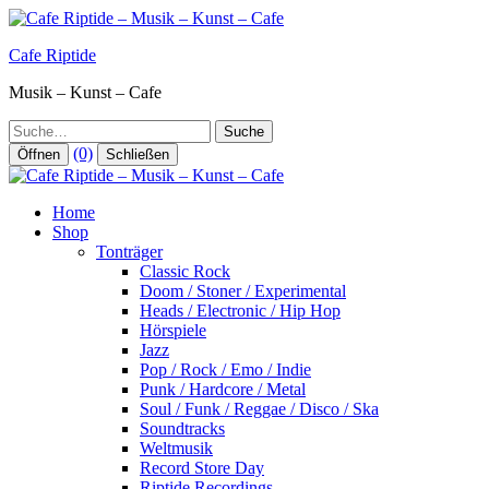
Zum
Inhalt
Cafe Riptide
springen
Musik – Kunst – Cafe
Suche
(0)
Öffnen
Schließen
Home
Shop
Tonträger
Classic Rock
Doom / Stoner / Experimental
Heads / Electronic / Hip Hop
Hörspiele
Jazz
Pop / Rock / Emo / Indie
Punk / Hardcore / Metal
Soul / Funk / Reggae / Disco / Ska
Soundtracks
Weltmusik
Record Store Day
Riptide Recordings