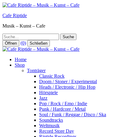
Zum
Inhalt
Cafe Riptide
springen
Musik – Kunst – Cafe
Suche
(0)
Öffnen
Schließen
Home
Shop
Tonträger
Classic Rock
Doom / Stoner / Experimental
Heads / Electronic / Hip Hop
Hörspiele
Jazz
Pop / Rock / Emo / Indie
Punk / Hardcore / Metal
Soul / Funk / Reggae / Disco / Ska
Soundtracks
Weltmusik
Record Store Day
Riptide Recordings