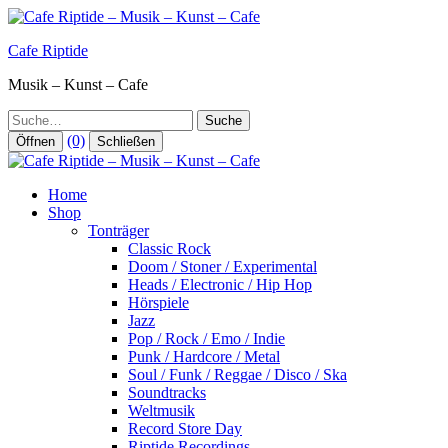
Zum
Inhalt
Cafe Riptide
springen
Musik – Kunst – Cafe
Suche
(0)
Öffnen
Schließen
Home
Shop
Tonträger
Classic Rock
Doom / Stoner / Experimental
Heads / Electronic / Hip Hop
Hörspiele
Jazz
Pop / Rock / Emo / Indie
Punk / Hardcore / Metal
Soul / Funk / Reggae / Disco / Ska
Soundtracks
Weltmusik
Record Store Day
Riptide Recordings