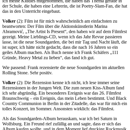
ich meine Kiddies mitgenommen, die haben das Thema gerade in
der Schule, die haben eine Lehrerin, die ist Poetry-Slam-Fan, die hat
das in den Unterricht eingebaut.
Volker
(2): Film ist für mich wahrscheinlich am einfachsten zu
beantworten: Der Film über die Aktionskünstlerin Marina
Abramović, „The Artist Is Present“, den haben wir auf dem Filmfest
gezeigt. Meine Lieblings-CD, wenn ich das Jahr Revue passieren
lasse, ist die neue Soundgarden, die bei mir Tag und Nacht läuft, die
ist super, ich hätte nicht gedacht, dass die nach 16 Jahren so ein
geiles Album machen. Als Buch nenne ich Frank Schäfers „111
Gründe, Heavy Metal zu lieben“, das fand ich gut.
Wie passend: Frank rezensierte die neue Soundgarden im aktuellen
Rolling Stone. Sehr positiv.
Volker
(2): Die Rezension kenne ich nicht, ich lese immer seine
Rezensionen in der Jungen Welt. Die zum neuen Kiss-Album fand
ich sehr abgründig. Ein besonderes Ereignis war das 26. Filmfest
Braunschweig – ein Ereignis, das mein Leben bestimmt. Und Black
Country Communion in Berlin in der Zitadelle, das war für mich ein
tolles Konzert, im Sommer. Ansonsten wirklich: das Filmfest.
Als das Soundgarden-Album herauskam, war ich bei Saturn in
Wolfsburg. Ein Freund rief zufällig an und sagte, dass er sich das
Album kaufen wollte, und in dem Moment lief dreckige Rockmusik