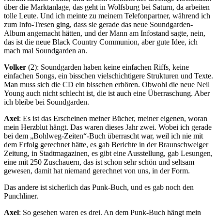
über die Marktanlage, das geht in Wolfsburg bei Saturn, da arbeiten
tolle Leute. Und ich meinte zu meinem Telefonpartner, während ich
zum Info-Tresen ging, dass sie gerade das neue Soundgarden-
Album angemacht hätten, und der Mann am Infostand sagte, nein,
das ist die neue Black Country Communion, aber gute Idee, ich
mach mal Soundgarden an.
Volker
(2): Soundgarden haben keine einfachen Riffs, keine
einfachen Songs, ein bisschen vielschichtigere Strukturen und Texte.
Man muss sich die CD ein bisschen erhören. Obwohl die neue Neil
Young auch nicht schlecht ist, die ist auch eine Überraschung. Aber
ich bleibe bei Soundgarden.
Axel
: Es ist das Erscheinen meiner Bücher, meiner eigenen, woran
mein Herzblut hängt. Das waren dieses Jahr zwei. Wobei ich gerade
bei dem „Bohlweg-Zeiten“-Buch überrascht war, weil ich nie mit
dem Erfolg gerechnet hätte, es gab Berichte in der Braunschweiger
Zeitung, in Stadtmagazinen, es gibt eine Ausstellung, gab Lesungen,
eine mit 250 Zuschauern, das ist schon sehr schön und seltsam
gewesen, damit hat niemand gerechnet von uns, in der Form.
Das andere ist sicherlich das Punk-Buch, und es gab noch den
Punchliner.
Axel
: So gesehen waren es drei. An dem Punk-Buch hängt mein