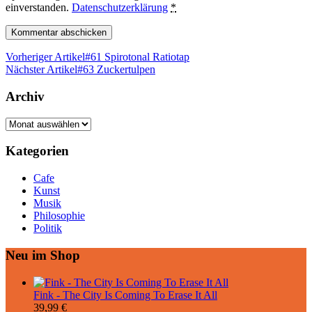
einverstanden.
Datenschutzerklärung
*
Vorheriger Artikel
#61 Spirotonal Ratiotap
Nächster Artikel
#63 Zuckertulpen
Archiv
Archiv
Kategorien
Cafe
Kunst
Musik
Philosophie
Politik
Neu im Shop
Fink - The City Is Coming To Erase It All
39,99
€