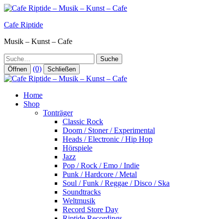
Zum
Inhalt
Cafe Riptide
springen
Musik – Kunst – Cafe
Suche
(0)
Öffnen
Schließen
Home
Shop
Tonträger
Classic Rock
Doom / Stoner / Experimental
Heads / Electronic / Hip Hop
Hörspiele
Jazz
Pop / Rock / Emo / Indie
Punk / Hardcore / Metal
Soul / Funk / Reggae / Disco / Ska
Soundtracks
Weltmusik
Record Store Day
Riptide Recordings