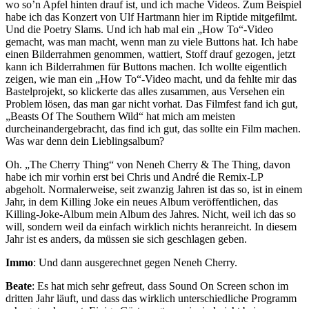
wo so’n Apfel hinten drauf ist, und ich mache Videos. Zum Beispiel
habe ich das Konzert von Ulf Hartmann hier im Riptide mitgefilmt.
Und die Poetry Slams. Und ich hab mal ein „How To“-Video
gemacht, was man macht, wenn man zu viele Buttons hat. Ich habe
einen Bilderrahmen genommen, wattiert, Stoff drauf gezogen, jetzt
kann ich Bilderrahmen für Buttons machen. Ich wollte eigentlich
zeigen, wie man ein „How To“-Video macht, und da fehlte mir das
Bastelprojekt, so klickerte das alles zusammen, aus Versehen ein
Problem lösen, das man gar nicht vorhat. Das Filmfest fand ich gut,
„Beasts Of The Southern Wild“ hat mich am meisten
durcheinandergebracht, das find ich gut, das sollte ein Film machen.
Was war denn dein Lieblingsalbum?
Oh. „The Cherry Thing“ von Neneh Cherry & The Thing, davon
habe ich mir vorhin erst bei Chris und André die Remix-LP
abgeholt. Normalerweise, seit zwanzig Jahren ist das so, ist in einem
Jahr, in dem Killing Joke ein neues Album veröffentlichen, das
Killing-Joke-Album mein Album des Jahres. Nicht, weil ich das so
will, sondern weil da einfach wirklich nichts heranreicht. In diesem
Jahr ist es anders, da müssen sie sich geschlagen geben.
Immo
: Und dann ausgerechnet gegen Neneh Cherry.
Beate
: Es hat mich sehr gefreut, dass Sound On Screen schon im
dritten Jahr läuft, und dass das wirklich unterschiedliche Programm