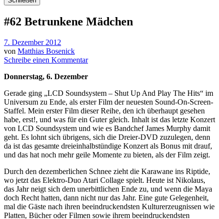
Schließen
#62 Betrunkene Mädchen
7. Dezember 2012
von
Matthias Bosenick
Schreibe einen Kommentar
Donnerstag, 6. Dezember
Gerade ging „LCD Soundsystem – Shut Up And Play The Hits“ im
Universum zu Ende, als erster Film der neuesten Sound-On-Screen-
Staffel. Mein erster Film dieser Reihe, den ich überhaupt gesehen
habe, erst!, und was für ein Guter gleich. Inhalt ist das letzte Konzert
von LCD Soundsystem und wie es Bandchef James Murphy damit
geht. Es lohnt sich übrigens, sich die Dreier-DVD zuzulegen, denn
da ist das gesamte dreieinhalbstündige Konzert als Bonus mit drauf,
und das hat noch mehr geile Momente zu bieten, als der Film zeigt.
Durch den dezemberlichen Schnee zieht die Karawane ins Riptide,
wo jetzt das Elektro-Duo Atari Collage spielt. Heute ist Nikolaus,
das Jahr neigt sich dem unerbittlichen Ende zu, und wenn die Maya
doch Recht hatten, dann nicht nur das Jahr. Eine gute Gelegenheit,
mal die Gäste nach ihren beeindruckendsten Kulturerzeugnissen wie
Platten, Bücher oder Filmen sowie ihrem beeindruckendsten