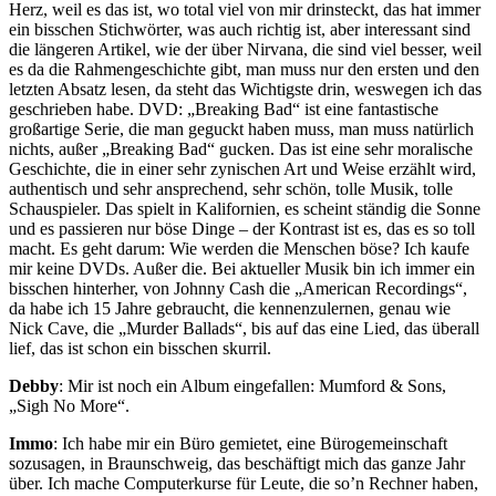
Herz, weil es das ist, wo total viel von mir drinsteckt, das hat immer
ein bisschen Stichwörter, was auch richtig ist, aber interessant sind
die längeren Artikel, wie der über Nirvana, die sind viel besser, weil
es da die Rahmengeschichte gibt, man muss nur den ersten und den
letzten Absatz lesen, da steht das Wichtigste drin, weswegen ich das
geschrieben habe. DVD: „Breaking Bad“ ist eine fantastische
großartige Serie, die man geguckt haben muss, man muss natürlich
nichts, außer „Breaking Bad“ gucken. Das ist eine sehr moralische
Geschichte, die in einer sehr zynischen Art und Weise erzählt wird,
authentisch und sehr ansprechend, sehr schön, tolle Musik, tolle
Schauspieler. Das spielt in Kalifornien, es scheint ständig die Sonne
und es passieren nur böse Dinge – der Kontrast ist es, das es so toll
macht. Es geht darum: Wie werden die Menschen böse? Ich kaufe
mir keine DVDs. Außer die. Bei aktueller Musik bin ich immer ein
bisschen hinterher, von Johnny Cash die „American Recordings“,
da habe ich 15 Jahre gebraucht, die kennenzulernen, genau wie
Nick Cave, die „Murder Ballads“, bis auf das eine Lied, das überall
lief, das ist schon ein bisschen skurril.
Debby
: Mir ist noch ein Album eingefallen: Mumford & Sons,
„Sigh No More“.
Immo
: Ich habe mir ein Büro gemietet, eine Bürogemeinschaft
sozusagen, in Braunschweig, das beschäftigt mich das ganze Jahr
über. Ich mache Computerkurse für Leute, die so’n Rechner haben,