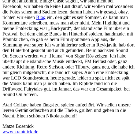
sehr gut ankommt. Einige Gäste sagten, wir sind nicht bei
Facebook, wir haben da keine Lust drauf, wir wollen mal woanders
die Fotos sehen und Sachen lesen, darum haben wir gesagt, okay,
richten wir einen
Blog
ein, den gibt es seit Sommer, da kann man
Kommentare schreiben, muss man aber nicht. Mein Highlight und
meine Entdeckung war „Backyard“, der isländische Film über ein
Festival, bei dem einige Bands im Hinterhof spielen, handmade, mit
Pfannkuchen, da gab es beim Film spontanen Applaus, die
Stimmung war super. Ich war hinterher selber in Reykjavík, hab dort
den Hinterhof gesucht und auch gefunden. Beim nächsten Sound
On Screen werden wir „Heima“ von Sigur Rós zeigen. Ich habe
überhaupt die isländische Musik entdeckt, FM Belfast oder, ganz
andere Richtung, Retro Stefson, oder Tilbury, ganz neu, die habe ich
mir gleich mitgebracht, die fand ich super. Auch eine Entdeckung
war LCD Soundsystem, heute gerade, leider zu spät, nicht zu spät,
die Musik kann man ja noch haben. Im Riptide fand ich die
Driftwood Fairytales gut, im Januar, das war ein Gesamtpaket, bei
Sound On Screen.
Atari Collage haben längst zu spielen aufgehört. Wir stellen unsere
leeren Getränkeflaschen auf die Theke, grüßen und gehen in die
Nacht. Einen schönen Nikolausabend!
Matze Bosenick
www.krautnick.de