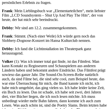
persönlichen Erlebnis zu fragen.
Frank
: Mein Lieblingsbuch war „Elementarteilchen“, mein liebster
Film „LCD Soundsystem – Shut Up And Play The Hits“, der von
heute, der hat mich sehr beeindruckt.
Debby
: Wir sind am 12.2. zusammengekommen.
Frank
: Stimmt. (Nach einer Weile) Ich würde gern noch das
Slobbery-Dognose-Konzert im Hansa Kulturclub nennen.
Debby
: Ich fand die Lichtinstallation im Theaterpark ganz
herausragend.
Volker
(1): Was ich immer total gut finde, ist das Filmfest. Man
kann Kontakt zu Regisseuren und Schauspielern aus anderen
Ländern haben und bekommt andere Eindrücke. Das Filmfest prägt
sowieso das ganze Jahr. Die Sound-On-Screen-Reihe natürlich
auch, da sind Filme bei, die sind sehr cool, zum Beispiel heute, das
war eine Überraschung für mich, die Band kannte ich nicht, ich
habe mich umgehört, das ging vielen so. Ich habe leider keine Zeit,
ein Buch zu lesen. Das ist schade, ich habe seit zwei, drei Jahren
drei, vier Bücher liegen, die ich noch lesen möchte. Ich muss
unbedingt wieder mehr Bahn fahren, dann komme ich auch zum
Lesen. Was auch schön ist, sind die Poetry Slams. Beim letzten habe