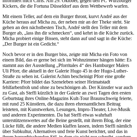
informiert mich Chris. Am 29. Oktober, gegen den FC Würzburger
Kickers, die die Fortuna Düsseldorf aus dem Wettbewerb warfen.
Mit einem Teller, auf dem ein Burger thront, kurvt André aus der
Küche heraus auf Micha zu, der neben mir an der Theke steht. Sie
gehen an den nächstbesten Tisch, André stellt den Teller mit dem
Burger ab, „lass ihn dir schmecken“, und kehrt in die Küche zurück.
Micha probiert einige Bissen, steht dann auf und sagt in die Küche:
„Der Burger ist ein Gedicht.“
Noch bevor er in den Burger biss, zeigte mir Micha ein Foto von
einem Bild, das er gerne bei sich im Wohnzimmer hängen hätte: Es
stammt aus der Ausstellung „Pforritales 4“ des Hamburger Malers
Uli Pforr, die aktuell in der Galerie Hugo 45 in der Hugo-Luther-
Straße zu sehen ist. Galerist Achim bescheinigt Pforr eine große
Karriere: Pforr bildet das Szeneleben seiner Heimatstadt
fehlfarbenfroh und ohne zu beschönigen ab. Der Künstler war auch
zu Gast, als Steffi kürzlich in der Galerie an zwei Tagen den ersten
Geburtstag ihres Online-Magazins Kult-Tour Braunschweig feierte,
mit rund 25 Künstlern, die dazu ihren ehrenamtlichen Beitrag
leisteten, mit Kunstwerken, Lesungen, Impro-Theater, Live-Musik
und anderen Experimenten. Da hat Steffi etwas wahrhaft
unterstützenswertes auf die Beine gestellt, mit ihrem Blog, der eine
Lücke füllt, die andere Medien klaffen lassen, indem Steffi nämlich
über Subkultur, Alternatives und freie Kunst berichtet, und das in
ihrem herzerfrischenden Stil, in dem sie nicht nur schreibt, sondern