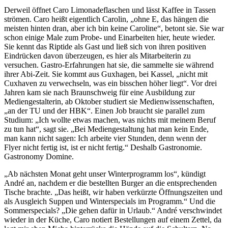
Derweil öffnet Caro Limonadeflaschen und lässt Kaffee in Tassen
strömen. Caro heißt eigentlich Carolin, „ohne E, das hängen die
meisten hinten dran, aber ich bin keine Caroline“, betont sie. Sie war
schon einige Male zum Probe- und Einarbeiten hier, heute wieder.
Sie kennt das Riptide als Gast und ließ sich von ihren positiven
Eindrücken davon überzeugen, es hier als Mitarbeiterin zu
versuchen. Gastro-Erfahrungen hat sie, die sammelte sie während
ihrer Abi-Zeit. Sie kommt aus Guxhagen, bei Kassel, „nicht mit
Cuxhaven zu verwechseln, was ein bisschen höher liegt“. Vor drei
Jahren kam sie nach Braunschweig für eine Ausbildung zur
Mediengestalterin, ab Oktober studiert sie Medienwissenschaften,
„an der TU und der HBK“. Einen Job braucht sie parallel zum
Studium: „Ich wollte etwas machen, was nichts mit meinem Beruf
zu tun hat“, sagt sie. „Bei Mediengestaltung hat man kein Ende,
man kann nicht sagen: Ich arbeite vier Stunden, denn wenn der
Flyer nicht fertig ist, ist er nicht fertig.“ Deshalb Gastronomie.
Gastronomy Domine.
„Ab nächsten Monat geht unser Winterprogramm los“, kündigt
André an, nachdem er die bestellten Burger an die entsprechenden
Tische brachte. „Das heißt, wir haben verkürzte Öffnungszeiten und
als Ausgleich Suppen und Winterspecials im Programm.“ Und die
Sommerspecials? „Die gehen dafür in Urlaub.“ André verschwindet
wieder in der Küche, Caro notiert Bestellungen auf einem Zettel, da