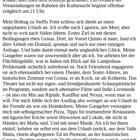
Veranstaltungen im Rahmen der Kulturnacht beginnt offenbar
zeitgleich um 21 Uhr.
Mein Beitrag zu Steffis Feier schloss sich direkt an einen
ungeplanten Urlaub an. Ich wollte nach Ligurien, ans Meer, aber
nicht so weit nach Süden fahren. Erstes Ziel ist mit diesen
Bedingungen eben Genua. Dort, im Vorort Quinto al mare, fand ich
über Airbnb ein Domizil, spontan und nach nur einer einzigen
Anfrage. Und hatte damit einmal mehr unglaubliches Glück. Meine
Gastgeber waren nur unwesentlich älter als ich. Sie arbeiten bei der
Flüchtlingshilfe, was in Italien mit Blick auf die Lampedusa-
Problematik sicherlich aufreibend ist. Nach Feierabend engagieren
sie sich ehrenamtlich bei einem Theater, dem Teatro Altrove, im
historischen Zentrum von Genua, er als Koch, sie als Kellnerin. Das
Theater hat nicht nur eigen- und fremdproduzierte Schauspielstücke
im Programm, sondern auch alternative Filme und Indie-Livemusik
– ist also ein Mix aus Riptide, KaufBar und Nexus, wenn man so
will. Für mich fühlte sich der Ausflug also weniger an wie Urlaub in
der Fremde als wie ein Heimkehren. Meine Gastgeber versorgten
mich mit selbstgemachter Pizza, Tipps für touristenfreie Restaurants
mit ligurischer Küche sowie Hinweisen auf Lokale, die nicht in
Händen der Mafia sind. Und mit neuer Musik: Als ich bei ihnen
eintraf, kehrten sie selbst erst aus dem Urlaub zurück, aus dem Valle
Maira, einem abgelegenen Tal im Piemont, an der französischen
Grenze. Dorthin ziehen sich Zivilisationsflüchtlinge zurück, und mit