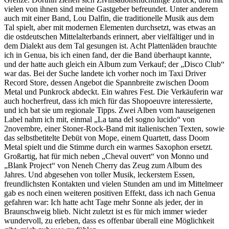
vielen von ihnen sind meine Gastgeber befreundet. Unter anderem
auch mit einer Band, Lou Dalfin, die traditionelle Musik aus dem
Tal spielt, aber mit modernen Elementen durchsetzt, was etwas an
die ostdeutschen Mittelalterbands erinnert, aber vielfältiger und in
dem Dialekt aus dem Tal gesungen ist. Acht Plattenläden brauchte
ich in Genua, bis ich einen fand, der die Band überhaupt kannte,
und der hatte auch gleich ein Album zum Verkauf; der „Disco Club“
war das. Bei der Suche landete ich vorher noch im Taxi Driver
Record Store, dessen Angebot die Spannbreite zwischen Doom
Metal und Punkrock abdeckt. Ein wahres Fest. Die Verkäuferin war
auch hocherfreut, dass ich mich für das Shopoeuvre interessierte,
und ich bat sie um regionale Tipps. Zwei Alben vom hauseigenen
Label nahm ich mit, einmal „La tana del sogno lucido“ von
2novembre, einer Stoner-Rock-Band mit italienischen Texten, sowie
das selbstbetitelte Debüt von Mope, einem Quartett, dass Doom
Metal spielt und die Stimme durch ein warmes Saxophon ersetzt.
Großartig, hat für mich neben „Cheval ouvert“ von Monno und
„Blank Project“ von Neneh Cherry das Zeug zum Album des
Jahres. Und abgesehen von toller Musik, leckerstem Essen,
freundlichsten Kontakten und vielen Stunden am und im Mittelmeer
gab es noch einen weiteren positiven Effekt, dass ich nach Genua
gefahren war: Ich hatte acht Tage mehr Sonne als jeder, der in
Braunschweig blieb. Nicht zuletzt ist es für mich immer wieder
wundervoll, zu erleben, dass es offenbar überall eine Möglichkeit