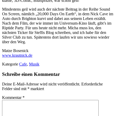
klasse, 3D-Comic, Blutspritzer, war schon geil!“
Mindestens geil wird auch der nächste Beitrag in der Reihe Sound
On Screen, nämlich „20,000 Days On Earth“, in dem Nick Cave im
Auto durch Brighton kurvt und dabei aus seinem Leben erzählt.
Nach dem Film, der wie immer im Universum-Kino läuft, gibt’s im
Riptide Party. Für uns heute nicht mehr. Micha muss los, den
nächsten Ticker für Steffis Blog schreiben, und ich habe für den
Silver Club zu tun. Spätestens dort laufen wir uns sowieso wieder
über den Weg.
Matze Bosenick
www.krautnick.de
Kategorie
Cafe
,
Musik
Schreibe einen Kommentar
Deine E-Mail-Adresse wird nicht veröffentlicht.
Erforderliche
Felder sind mit
*
markiert
Kommentar
*