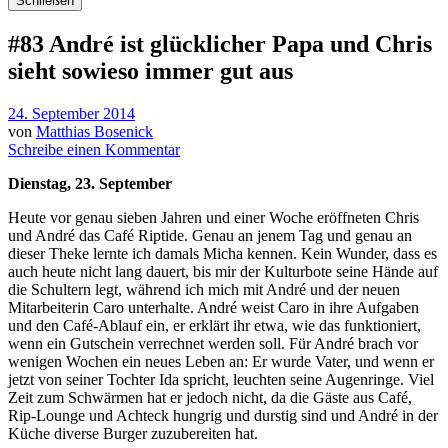
Schließen
#83 André ist glücklicher Papa und Chris
sieht sowieso immer gut aus
24. September 2014
von
Matthias Bosenick
Schreibe einen Kommentar
Dienstag, 23. September
Heute vor genau sieben Jahren und einer Woche eröffneten Chris
und André das Café Riptide. Genau an jenem Tag und genau an
dieser Theke lernte ich damals Micha kennen. Kein Wunder, dass es
auch heute nicht lang dauert, bis mir der Kulturbote seine Hände auf
die Schultern legt, während ich mich mit André und der neuen
Mitarbeiterin Caro unterhalte. André weist Caro in ihre Aufgaben
und den Café-Ablauf ein, er erklärt ihr etwa, wie das funktioniert,
wenn ein Gutschein verrechnet werden soll. Für André brach vor
wenigen Wochen ein neues Leben an: Er wurde Vater, und wenn er
jetzt von seiner Tochter Ida spricht, leuchten seine Augenringe. Viel
Zeit zum Schwärmen hat er jedoch nicht, da die Gäste aus Café,
Rip-Lounge und Achteck hungrig und durstig sind und André in der
Küche diverse Burger zuzubereiten hat.