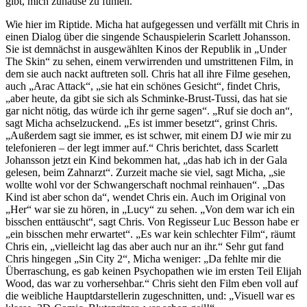
gibt, mich zuhause zu fühlen.
Wie hier im Riptide. Micha hat aufgegessen und verfällt mit Chris in
einen Dialog über die singende Schauspielerin Scarlett Johansson.
Sie ist demnächst in ausgewählten Kinos der Republik in „Under
The Skin“ zu sehen, einem verwirrenden und umstrittenen Film, in
dem sie auch nackt auftreten soll. Chris hat all ihre Filme gesehen,
auch „Arac Attack“, „sie hat ein schönes Gesicht“, findet Chris,
„aber heute, da gibt sie sich als Schminke-Brust-Tussi, das hat sie
gar nicht nötig, das würde ich ihr gerne sagen“. „Ruf sie doch an“,
sagt Micha achselzuckend. „Es ist immer besetzt“, grinst Chris.
„Außerdem sagt sie immer, es ist schwer, mit einem DJ wie mir zu
telefonieren – der legt immer auf.“ Chris berichtet, dass Scarlett
Johansson jetzt ein Kind bekommen hat, „das hab ich in der Gala
gelesen, beim Zahnarzt“. Zurzeit mache sie viel, sagt Micha, „sie
wollte wohl vor der Schwangerschaft nochmal reinhauen“. „Das
Kind ist aber schon da“, wendet Chris ein. Auch im Original von
„Her“ war sie zu hören, in „Lucy“ zu sehen. „Von dem war ich ein
bisschen enttäuscht“, sagt Chris. Von Regisseur Luc Besson habe er
„ein bisschen mehr erwartet“. „Es war kein schlechter Film“, räumt
Chris ein, „vielleicht lag das aber auch nur an ihr.“ Sehr gut fand
Chris hingegen „Sin City 2“, Micha weniger: „Da fehlte mir die
Überraschung, es gab keinen Psychopathen wie im ersten Teil Elijah
Wood, das war zu vorhersehbar.“ Chris sieht den Film eben voll auf
die weibliche Hauptdarstellerin zugeschnitten, und: „Visuell war es