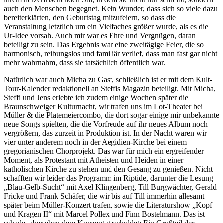
auch den Menschen begegnet. Kein Wunder, dass sich so viele dazu
bereiterklärten, den Geburtstag mitzufeiern, so dass die
Veranstaltung letztlich um ein Vielfaches größer wurde, als es die
Ur-Idee vorsah. Auch mir war es Ehre und Vergnügen, daran
beteiligt zu sein. Das Ergebnis war eine zweitägige Feier, die so
harmonisch, reibungslos und familiär verlief, dass man fast gar nicht
mehr wahrnahm, dass sie tatsächlich öffentlich war.
Natürlich war auch Micha zu Gast, schließlich ist er mit dem Kult-
Tour-Kalender redaktionell an Steffis Magazin beteiligt. Mit Micha,
Steffi und Jens erlebte ich zudem einige Wochen später die
Braunschweiger Kulturnacht, wir trafen uns im Lot-Theater bei
Müller & die Platemeiercombo, die dort sogar einige mir unbekannte
neue Songs spielten, die die Vorfreude auf ihr neues Album noch
vergrößern, das zurzeit in Produktion ist. In der Nacht waren wir
vier unter anderem noch in der Aegidien-Kirche bei einem
gregorianischen Chorprojekt. Das war für mich ein ergreifender
Moment, als Protestant mit Atheisten und Heiden in einer
katholischen Kirche zu stehen und den Gesang zu genießen. Nicht
schafften wir leider das Programm im Riptide, darunter die Lesung
„Blau-Gelb-Sucht“ mit Axel Klingenberg, Till Burgwächter, Gerald
Fricke und Frank Schäfer, die wir bis auf Till immerhin allesamt
später beim Müller-Konzert trafen, sowie die Literaturshow „Kopf
und Kragen II“ mit Marcel Pollex und Finn Bostelmann. Das ist
schade, aber eben dem Konzept geschuldet: Ein Großteil der