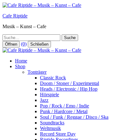
Zum
Inhalt
Cafe Riptide
springen
Musik – Kunst – Cafe
Suche
(0)
Öffnen
Schließen
Home
Shop
Tonträger
Classic Rock
Doom / Stoner / Experimental
Heads / Electronic / Hip Hop
Hörspiele
Jazz
Pop / Rock / Emo / Indie
Punk / Hardcore / Metal
Soul / Funk / Reggae / Disco / Ska
Soundtracks
Weltmusik
Record Store Day
Riptide Recordings