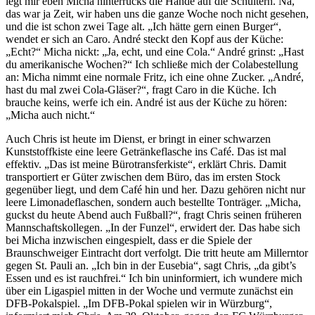
legt mir eben Micha hinterrücks die Hände auf die Schultern. Na,
das war ja Zeit, wir haben uns die ganze Woche noch nicht gesehen,
und die ist schon zwei Tage alt. „Ich hätte gern einen Burger“,
wendet er sich an Caro. André steckt den Kopf aus der Küche:
„Echt?“ Micha nickt: „Ja, echt, und eine Cola.“ André grinst: „Hast
du amerikanische Wochen?“ Ich schließe mich der Colabestellung
an: Micha nimmt eine normale Fritz, ich eine ohne Zucker. „André,
hast du mal zwei Cola-Gläser?“, fragt Caro in die Küche. Ich
brauche keins, werfe ich ein. André ist aus der Küche zu hören:
„Micha auch nicht.“
Auch Chris ist heute im Dienst, er bringt in einer schwarzen
Kunststoffkiste eine leere Getränkeflasche ins Café. Das ist mal
effektiv. „Das ist meine Bürotransferkiste“, erklärt Chris. Damit
transportiert er Güter zwischen dem Büro, das im ersten Stock
gegenüber liegt, und dem Café hin und her. Dazu gehören nicht nur
leere Limonadeflaschen, sondern auch bestellte Tonträger. „Micha,
guckst du heute Abend auch Fußball?“, fragt Chris seinen früheren
Mannschaftskollegen. „In der Funzel“, erwidert der. Das habe sich
bei Micha inzwischen eingespielt, dass er die Spiele der
Braunschweiger Eintracht dort verfolgt. Die tritt heute am Millerntor
gegen St. Pauli an. „Ich bin in der Eusebia“, sagt Chris, „da gibt’s
Essen und es ist rauchfrei.“ Ich bin uninformiert, ich wundere mich
über ein Ligaspiel mitten in der Woche und vermute zunächst ein
DFB-Pokalspiel. „Im DFB-Pokal spielen wir in Würzburg“,