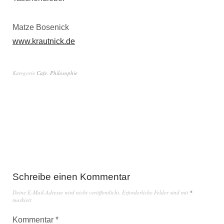
Matze Bosenick
www.krautnick.de
Kategorie
Cafe
,
Philosophie
Schreibe einen Kommentar
Deine E-Mail-Adresse wird nicht veröffentlicht.
Erforderliche Felder sind mit
*
markiert
Kommentar
*