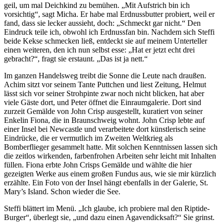
geil, um mal Deichkind zu bemühen. „Mit Aufstrich bin ich
vorsichtig“, sagt Micha. Er habe mal Erdnussbutter probiert, weil er
fand, dass sie lecker aussieht, doch: „Schmeckt gar nicht.“ Den
Eindruck teile ich, obwohl ich Erdnussfan bin. Nachdem sich Steffi
beide Kekse schmecken ließ, entdeckt sie auf meinem Unterteller
einen weiteren, den ich nun selbst esse: „Hat er jetzt echt drei
gebracht?“, fragt sie erstaunt. „Das ist ja nett.“
Im ganzen Handelsweg treibt die Sonne die Leute nach draußen.
Achim sitzt vor seinem Tante Puttchen und liest Zeitung, Helmut
lässt sich vor seiner Strohpinte zwar noch nicht blicken, hat aber
viele Gäste dort, und Peter öffnet die Einraumgalerie. Dort sind
zurzeit Gemälde von John Crisp ausgestellt, kuratiert von seiner
Enkelin Fiona, die in Braunschweig wohnt. John Crisp lebte auf
einer Insel bei Newcastle und verarbeitete dort künstlerisch seine
Eindrücke, die er vermutlich im Zweiten Weltkrieg als
Bomberflieger gesammelt hatte. Mit solchen Kenntnissen lassen sich
die zeitlos wirkenden, farbenfrohen Arbeiten sehr leicht mit Inhalten
füllen. Fiona erbte John Crisps Gemälde und wählte die hier
gezeigten Werke aus einem großen Fundus aus, wie sie mir kürzlich
erzählte. Ein Foto von der Insel hängt ebenfalls in der Galerie, St.
Mary’s Island. Schon wieder die See.
Steffi blättert im Menü. „Ich glaube, ich probiere mal den Riptide-
Burger“, überlegt sie, „und dazu einen Agavendicksaft?“ Sie grinst.