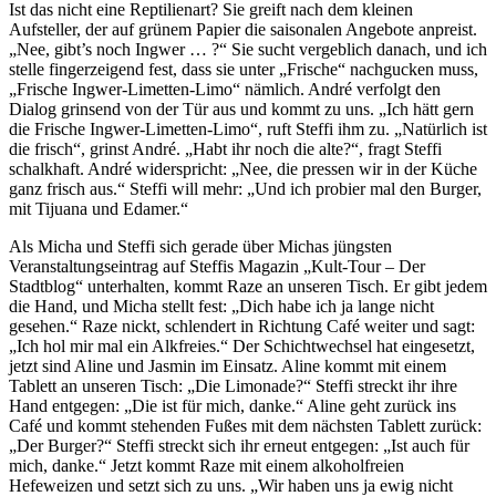
Ist das nicht eine Reptilienart? Sie greift nach dem kleinen
Aufsteller, der auf grünem Papier die saisonalen Angebote anpreist.
„Nee, gibt’s noch Ingwer … ?“ Sie sucht vergeblich danach, und ich
stelle fingerzeigend fest, dass sie unter „Frische“ nachgucken muss,
„Frische Ingwer-Limetten-Limo“ nämlich. André verfolgt den
Dialog grinsend von der Tür aus und kommt zu uns. „Ich hätt gern
die Frische Ingwer-Limetten-Limo“, ruft Steffi ihm zu. „Natürlich ist
die frisch“, grinst André. „Habt ihr noch die alte?“, fragt Steffi
schalkhaft. André widerspricht: „Nee, die pressen wir in der Küche
ganz frisch aus.“ Steffi will mehr: „Und ich probier mal den Burger,
mit Tijuana und Edamer.“
Als Micha und Steffi sich gerade über Michas jüngsten
Veranstaltungseintrag auf Steffis Magazin „Kult-Tour – Der
Stadtblog“ unterhalten, kommt Raze an unseren Tisch. Er gibt jedem
die Hand, und Micha stellt fest: „Dich habe ich ja lange nicht
gesehen.“ Raze nickt, schlendert in Richtung Café weiter und sagt:
„Ich hol mir mal ein Alkfreies.“ Der Schichtwechsel hat eingesetzt,
jetzt sind Aline und Jasmin im Einsatz. Aline kommt mit einem
Tablett an unseren Tisch: „Die Limonade?“ Steffi streckt ihr ihre
Hand entgegen: „Die ist für mich, danke.“ Aline geht zurück ins
Café und kommt stehenden Fußes mit dem nächsten Tablett zurück:
„Der Burger?“ Steffi streckt sich ihr erneut entgegen: „Ist auch für
mich, danke.“ Jetzt kommt Raze mit einem alkoholfreien
Hefeweizen und setzt sich zu uns. „Wir haben uns ja ewig nicht