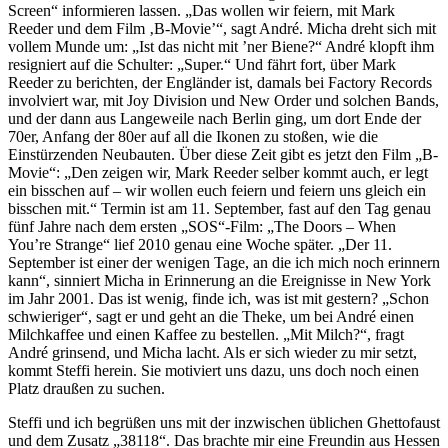
Screen“ informieren lassen. „Das wollen wir feiern, mit Mark
Reeder und dem Film ‚B-Movie’“, sagt André. Micha dreht sich mit
vollem Munde um: „Ist das nicht mit ’ner Biene?“ André klopft ihm
resigniert auf die Schulter: „Super.“ Und fährt fort, über Mark
Reeder zu berichten, der Engländer ist, damals bei Factory Records
involviert war, mit Joy Division und New Order und solchen Bands,
und der dann aus Langeweile nach Berlin ging, um dort Ende der
70er, Anfang der 80er auf all die Ikonen zu stoßen, wie die
Einstürzenden Neubauten. Über diese Zeit gibt es jetzt den Film „B-
Movie“: „Den zeigen wir, Mark Reeder selber kommt auch, er legt
ein bisschen auf – wir wollen euch feiern und feiern uns gleich ein
bisschen mit.“ Termin ist am 11. September, fast auf den Tag genau
fünf Jahre nach dem ersten „SOS“-Film: „The Doors – When
You’re Strange“ lief 2010 genau eine Woche später. „Der 11.
September ist einer der wenigen Tage, an die ich mich noch erinnern
kann“, sinniert Micha in Erinnerung an die Ereignisse in New York
im Jahr 2001. Das ist wenig, finde ich, was ist mit gestern? „Schon
schwieriger“, sagt er und geht an die Theke, um bei André einen
Milchkaffee und einen Kaffee zu bestellen. „Mit Milch?“, fragt
André grinsend, und Micha lacht. Als er sich wieder zu mir setzt,
kommt Steffi herein. Sie motiviert uns dazu, uns doch noch einen
Platz draußen zu suchen.
Steffi und ich begrüßen uns mit der inzwischen üblichen Ghettofaust
und dem Zusatz „38118“. Das brachte mir eine Freundin aus Hessen