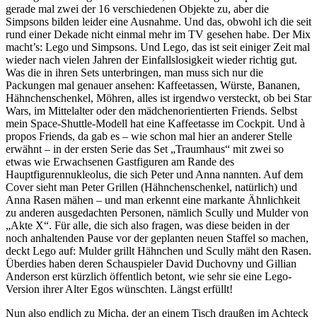
gerade mal zwei der 16 verschiedenen Objekte zu, aber die
Simpsons bilden leider eine Ausnahme. Und das, obwohl ich die seit
rund einer Dekade nicht einmal mehr im TV gesehen habe. Der Mix
macht’s: Lego und Simpsons. Und Lego, das ist seit einiger Zeit mal
wieder nach vielen Jahren der Einfallslosigkeit wieder richtig gut.
Was die in ihren Sets unterbringen, man muss sich nur die
Packungen mal genauer ansehen: Kaffeetassen, Würste, Bananen,
Hähnchenschenkel, Möhren, alles ist irgendwo versteckt, ob bei Star
Wars, im Mittelalter oder den mädchenorientierten Friends. Selbst
mein Space-Shuttle-Modell hat eine Kaffeetasse im Cockpit. Und à
propos Friends, da gab es – wie schon mal hier an anderer Stelle
erwähnt – in der ersten Serie das Set „Traumhaus“ mit zwei so
etwas wie Erwachsenen Gastfiguren am Rande des
Hauptfigurennukleolus, die sich Peter und Anna nannten. Auf dem
Cover sieht man Peter Grillen (Hähnchenschenkel, natürlich) und
Anna Rasen mähen – und man erkennt eine markante Ähnlichkeit
zu anderen ausgedachten Personen, nämlich Scully und Mulder von
„Akte X“. Für alle, die sich also fragen, was diese beiden in der
noch anhaltenden Pause vor der geplanten neuen Staffel so machen,
deckt Lego auf: Mulder grillt Hähnchen und Scully mäht den Rasen.
Überdies haben deren Schauspieler David Duchovny und Gillian
Anderson erst kürzlich öffentlich betont, wie sehr sie eine Lego-
Version ihrer Alter Egos wünschten. Längst erfüllt!
Nun also endlich zu Micha, der an einem Tisch draußen im Achteck