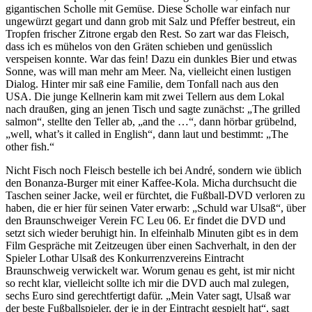
gigantischen Scholle mit Gemüse. Diese Scholle war einfach nur
ungewürzt gegart und dann grob mit Salz und Pfeffer bestreut, ein
Tropfen frischer Zitrone ergab den Rest. So zart war das Fleisch,
dass ich es mühelos von den Gräten schieben und genüsslich
verspeisen konnte. War das fein! Dazu ein dunkles Bier und etwas
Sonne, was will man mehr am Meer. Na, vielleicht einen lustigen
Dialog. Hinter mir saß eine Familie, dem Tonfall nach aus den
USA. Die junge Kellnerin kam mit zwei Tellern aus dem Lokal
nach draußen, ging an jenen Tisch und sagte zunächst: „The grilled
salmon“, stellte den Teller ab, „and the …“, dann hörbar grübelnd,
„well, what’s it called in English“, dann laut und bestimmt: „The
other fish.“
Nicht Fisch noch Fleisch bestelle ich bei André, sondern wie üblich
den Bonanza-Burger mit einer Kaffee-Kola. Micha durchsucht die
Taschen seiner Jacke, weil er fürchtet, die Fußball-DVD verloren zu
haben, die er hier für seinen Vater erwarb: „Schuld war Ulsaß“, über
den Braunschweiger Verein FC Leu 06. Er findet die DVD und
setzt sich wieder beruhigt hin. In elfeinhalb Minuten gibt es in dem
Film Gespräche mit Zeitzeugen über einen Sachverhalt, in den der
Spieler Lothar Ulsaß des Konkurrenzvereins Eintracht
Braunschweig verwickelt war. Worum genau es geht, ist mir nicht
so recht klar, vielleicht sollte ich mir die DVD auch mal zulegen,
sechs Euro sind gerechtfertigt dafür. „Mein Vater sagt, Ulsaß war
der beste Fußballspieler, der je in der Eintracht gespielt hat“, sagt