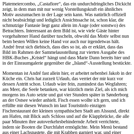
Platemeiercombo, „Castafiore“, das ein undurchdringliches Dickicht
zeigt, in dem man mit nur wenig Vorstellungskraft ein ähnliches
Motiv auszumachen in der Lage sein kann. Was natürlich offiziell
nicht beabsichtigt und lediglich Ansichtssache ist, schon klar, die
schmutzige Fantasie liegt ganz allein im Auge (oder sonstwo) des
Betrachters. Interessant an dem Bild ist, wie viele Gäste hinter
vorgehaltener Hand darüber tuscheln, obwohl das Motiv selbst nun
beim besten Willen keine Hand vor auch nur irgendetwas hält.
André freut sich diebisch, dass dies so ist, als er erklärt, dass das
Bild im Rahmen der Sammelausstellung zur vierten Ausgabe des
HBK-Buches „Kristel“ hängt und dass Marie Dann bereits hier und
in der Einraumgalerie gegenüber die „Island“-Ausstellung bestückte.
Momentan ist André fast allein hier, er arbeitet nebenbei Jakob in der
Küche ein. Chris hat zurzeit Urlaub, das verriet der mir kurz vor
dessen Antritt schon. Urlaub wäre fein, zumindest das Wegfahren;
ans Meer, die Seele betanken, war kürzlich mein Ziel, als ich mich
morgens ins Auto setzte und gut vier Stunden später in Sønderborg
an der Ostsee wieder anhielt. Fisch essen wollte ich gern, und ich
erfüllte mir diesen Wunsch im laut Touristinfo einzigen
Fischrestaurant der kleinen sympathischen Stadt am Alssund, direkt
am Hafen, mit Blick aufs Schloss und auf die Klappbrücke, die alle
paar Minuten ihre autoverkehrsbehindernde Arbeit verrichtete,
indem sie Booten die Durchfahrt ermöglichte. Mein Menü bestand
aus einer Lachspastete, die mit Krabben garniert war, und einer