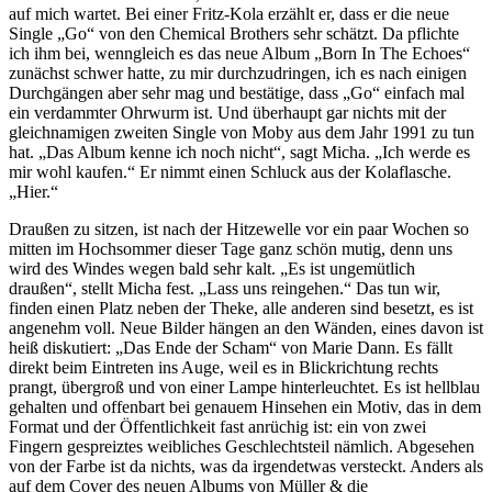
auf mich wartet. Bei einer Fritz-Kola erzählt er, dass er die neue
Single „Go“ von den Chemical Brothers sehr schätzt. Da pflichte
ich ihm bei, wenngleich es das neue Album „Born In The Echoes“
zunächst schwer hatte, zu mir durchzudringen, ich es nach einigen
Durchgängen aber sehr mag und bestätige, dass „Go“ einfach mal
ein verdammter Ohrwurm ist. Und überhaupt gar nichts mit der
gleichnamigen zweiten Single von Moby aus dem Jahr 1991 zu tun
hat. „Das Album kenne ich noch nicht“, sagt Micha. „Ich werde es
mir wohl kaufen.“ Er nimmt einen Schluck aus der Kolaflasche.
„Hier.“
Draußen zu sitzen, ist nach der Hitzewelle vor ein paar Wochen so
mitten im Hochsommer dieser Tage ganz schön mutig, denn uns
wird des Windes wegen bald sehr kalt. „Es ist ungemütlich
draußen“, stellt Micha fest. „Lass uns reingehen.“ Das tun wir,
finden einen Platz neben der Theke, alle anderen sind besetzt, es ist
angenehm voll. Neue Bilder hängen an den Wänden, eines davon ist
heiß diskutiert: „Das Ende der Scham“ von Marie Dann. Es fällt
direkt beim Eintreten ins Auge, weil es in Blickrichtung rechts
prangt, übergroß und von einer Lampe hinterleuchtet. Es ist hellblau
gehalten und offenbart bei genauem Hinsehen ein Motiv, das in dem
Format und der Öffentlichkeit fast anrüchig ist: ein von zwei
Fingern gespreiztes weibliches Geschlechtsteil nämlich. Abgesehen
von der Farbe ist da nichts, was da irgendetwas versteckt. Anders als
auf dem Cover des neuen Albums von Müller & die