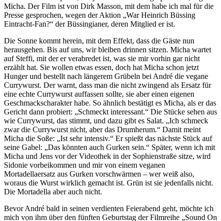
Micha. Der Film ist von Dirk Masson, mit dem habe ich mal für die
Presse gesprochen, wegen der Aktion „War Heinrich Büssing
Eintracht-Fan?“ der Büssingianer, deren Mitglied er ist.
Die Sonne kommt herein, mit dem Effekt, dass die Gäste nun
herausgehen. Bis auf uns, wir bleiben drinnen sitzen. Micha wartet
auf Steffi, mit der er verabredet ist, was sie mir vorhin gar nicht
erzählt hat. Sie wollen etwas essen, doch hat Micha schon jetzt
Hunger und bestellt nach längerem Grübeln bei André die vegane
Currywurst. Der warnt, dass man die nicht zwingend als Ersatz für
eine echte Currywurst auffassen sollte, sie aber einen eigenen
Geschmackscharakter habe. So ähnlich bestätigt es Micha, als er das
Gericht dann probiert: „Schmeckt interessant.“ Die Stücke sehen aus
wie Currywurst, das stimmt, und dazu gibt es Salat. „Ich schmeck
zwar die Currywurst nicht, aber das Drumherum.“ Damit meint
Micha die Soße: „Ist sehr intensiv.“ Er spießt das nächste Stück auf
seine Gabel: „Das könnten auch Gurken sein.“ Später, wenn ich mit
Micha und Jens vor der Videothek in der Sophienstraße sitze, wird
Sidonie vorbeikommen und mir von einem veganen
Mortadellaersatz aus Gurken vorschwärmen – wer weiß also,
woraus die Wurst wirklich gemacht ist. Grün ist sie jedenfalls nicht.
Die Mortadella aber auch nicht.
Bevor André bald in seinen verdienten Feierabend geht, möchte ich
mich von ihm über den fünften Geburtstag der Filmreihe „Sound On