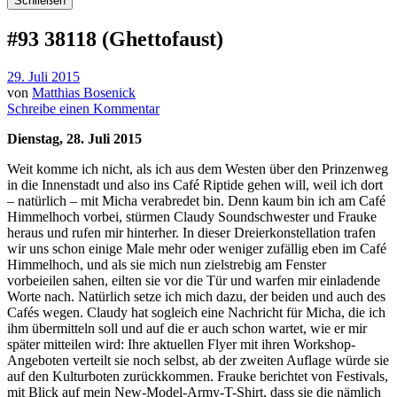
Schließen
#93 38118 (Ghettofaust)
29. Juli 2015
von
Matthias Bosenick
Schreibe einen Kommentar
Dienstag, 28. Juli 2015
Weit komme ich nicht, als ich aus dem Westen über den Prinzenweg
in die Innenstadt und also ins Café Riptide gehen will, weil ich dort
– natürlich – mit Micha verabredet bin. Denn kaum bin ich am Café
Himmelhoch vorbei, stürmen Claudy Soundschwester und Frauke
heraus und rufen mir hinterher. In dieser Dreierkonstellation trafen
wir uns schon einige Male mehr oder weniger zufällig eben im Café
Himmelhoch, und als sie mich nun zielstrebig am Fenster
vorbeieilen sahen, eilten sie vor die Tür und warfen mir einladende
Worte nach. Natürlich setze ich mich dazu, der beiden und auch des
Cafés wegen. Claudy hat sogleich eine Nachricht für Micha, die ich
ihm übermitteln soll und auf die er auch schon wartet, wie er mir
später mitteilen wird: Ihre aktuellen Flyer mit ihren Workshop-
Angeboten verteilt sie noch selbst, ab der zweiten Auflage würde sie
auf den Kulturboten zurückkommen. Frauke berichtet von Festivals,
mit Blick auf mein New-Model-Army-T-Shirt, dass sie die nämlich