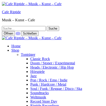
Zum
Inhalt
Cafe Riptide
springen
Musik – Kunst – Cafe
Suche
(0)
Öffnen
Schließen
Home
Shop
Tonträger
Classic Rock
Doom / Stoner / Experimental
Heads / Electronic / Hip Hop
Hörspiele
Jazz
Pop / Rock / Emo / Indie
Punk / Hardcore / Metal
Soul / Funk / Reggae / Disco / Ska
Soundtracks
Weltmusik
Record Store Day
Riptide Recordings