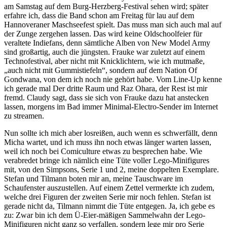
am Samstag auf dem Burg-Herzberg-Festival sehen wird; später
erfahre ich, dass die Band schon am Freitag für lau auf dem
Hannoveraner Maschseefest spielt. Das muss man sich auch mal auf
der Zunge zergehen lassen. Das wird keine Oldschoolfeier für
veraltete Indiefans, denn sämtliche Alben von New Model Army
sind großartig, auch die jüngsten. Frauke war zuletzt auf einem
Technofestival, aber nicht mit Knicklichtern, wie ich mutmaße,
„auch nicht mit Gummistiefeln“, sondern auf dem Nation Of
Gondwana, von dem ich noch nie gehört habe. Vom Line-Up kenne
ich gerade mal Der dritte Raum und Raz Ohara, der Rest ist mir
fremd. Claudy sagt, dass sie sich von Frauke dazu hat anstecken
lassen, morgens im Bad immer Minimal-Electro-Sender im Internet
zu streamen.
Nun sollte ich mich aber losreißen, auch wenn es schwerfällt, denn
Micha wartet, und ich muss ihn noch etwas länger warten lassen,
weil ich noch bei Comiculture etwas zu besprechen habe. Wie
verabredet bringe ich nämlich eine Tüte voller Lego-Minifigures
mit, von den Simpsons, Serie 1 und 2, meine doppelten Exemplare.
Stefan und Tilmann boten mir an, meine Tauschware im
Schaufenster auszustellen. Auf einem Zettel vermerkte ich zudem,
welche drei Figuren der zweiten Serie mir noch fehlen. Stefan ist
gerade nicht da, Tilmann nimmt die Tüte entgegen. Ja, ich gebe es
zu: Zwar bin ich dem Ü-Eier-mäßigen Sammelwahn der Lego-
Minifiguren nicht ganz so verfallen, sondern lege mir pro Serie