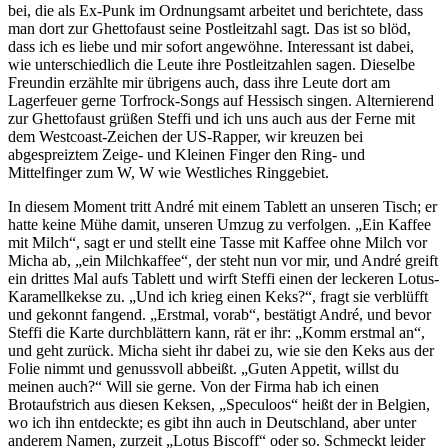
bei, die als Ex-Punk im Ordnungsamt arbeitet und berichtete, dass
man dort zur Ghettofaust seine Postleitzahl sagt. Das ist so blöd,
dass ich es liebe und mir sofort angewöhne. Interessant ist dabei,
wie unterschiedlich die Leute ihre Postleitzahlen sagen. Dieselbe
Freundin erzählte mir übrigens auch, dass ihre Leute dort am
Lagerfeuer gerne Torfrock-Songs auf Hessisch singen. Alternierend
zur Ghettofaust grüßen Steffi und ich uns auch aus der Ferne mit
dem Westcoast-Zeichen der US-Rapper, wir kreuzen bei
abgespreiztem Zeige- und Kleinen Finger den Ring- und
Mittelfinger zum W, W wie Westliches Ringgebiet.
In diesem Moment tritt André mit einem Tablett an unseren Tisch; er
hatte keine Mühe damit, unseren Umzug zu verfolgen. „Ein Kaffee
mit Milch“, sagt er und stellt eine Tasse mit Kaffee ohne Milch vor
Micha ab, „ein Milchkaffee“, der steht nun vor mir, und André greift
ein drittes Mal aufs Tablett und wirft Steffi einen der leckeren Lotus-
Karamellkekse zu. „Und ich krieg einen Keks?“, fragt sie verblüfft
und gekonnt fangend. „Erstmal, vorab“, bestätigt André, und bevor
Steffi die Karte durchblättern kann, rät er ihr: „Komm erstmal an“,
und geht zurück. Micha sieht ihr dabei zu, wie sie den Keks aus der
Folie nimmt und genussvoll abbeißt. „Guten Appetit, willst du
meinen auch?“ Will sie gerne. Von der Firma hab ich einen
Brotaufstrich aus diesen Keksen, „Speculoos“ heißt der in Belgien,
wo ich ihn entdeckte; es gibt ihn auch in Deutschland, aber unter
anderem Namen, zurzeit „Lotus Biscoff“ oder so. Schmeckt leider