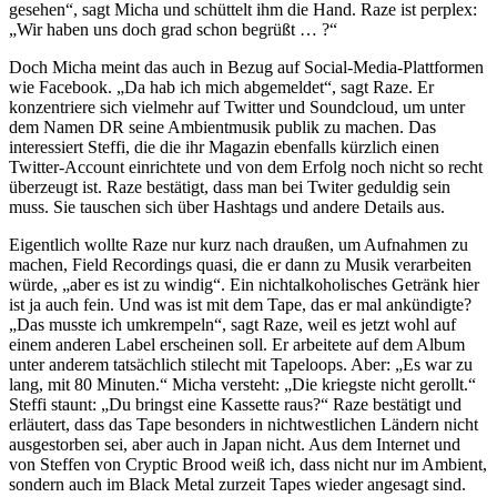
gesehen“, sagt Micha und schüttelt ihm die Hand. Raze ist perplex:
„Wir haben uns doch grad schon begrüßt … ?“
Doch Micha meint das auch in Bezug auf Social-Media-Plattformen
wie Facebook. „Da hab ich mich abgemeldet“, sagt Raze. Er
konzentriere sich vielmehr auf Twitter und Soundcloud, um unter
dem Namen DR seine Ambientmusik publik zu machen. Das
interessiert Steffi, die die ihr Magazin ebenfalls kürzlich einen
Twitter-Account einrichtete und von dem Erfolg noch nicht so recht
überzeugt ist. Raze bestätigt, dass man bei Twiter geduldig sein
muss. Sie tauschen sich über Hashtags und andere Details aus.
Eigentlich wollte Raze nur kurz nach draußen, um Aufnahmen zu
machen, Field Recordings quasi, die er dann zu Musik verarbeiten
würde, „aber es ist zu windig“. Ein nichtalkoholisches Getränk hier
ist ja auch fein. Und was ist mit dem Tape, das er mal ankündigte?
„Das musste ich umkrempeln“, sagt Raze, weil es jetzt wohl auf
einem anderen Label erscheinen soll. Er arbeitete auf dem Album
unter anderem tatsächlich stilecht mit Tapeloops. Aber: „Es war zu
lang, mit 80 Minuten.“ Micha versteht: „Die kriegste nicht gerollt.“
Steffi staunt: „Du bringst eine Kassette raus?“ Raze bestätigt und
erläutert, dass das Tape besonders in nichtwestlichen Ländern nicht
ausgestorben sei, aber auch in Japan nicht. Aus dem Internet und
von Steffen von Cryptic Brood weiß ich, dass nicht nur im Ambient,
sondern auch im Black Metal zurzeit Tapes wieder angesagt sind.