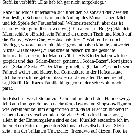
Steffi ist verblüfft: „Das hab ich gar nicht mitgekriegt.“
Raze und Micha unterhalten sich über den Saisonstart der Zweiten
Bundesliga. Schon seltsam, noch Anfang des Monats sahen Micha
und ich Spiele der Frauenfußball-Weltmeisterschaft, aber das ist
schon wieder gefühlt sehr weit weg. Ein älterer, in Beige gekleideter
Mann schiebt plötzlich sein Fahrrad an unseren Tisch und klopft auf
die Platte. „Wissen Sie, wie das heißt hier?“ Während ich noch
überlege, was genau er mit „hier“ gemeint haben könnte, antwortet
Micha: „Handelsweg.“ Das scheint tatsächlich die gesuchte
Information zu sein, der Mann erzählt: „Als Kinder haben wir hier
gespielt und das ‚Selam-Bazar‘ genannt. „Sedan-Bazar“, korrigieren
wir. „Selam? Sedan?“ Der Mann grübelt, sagt „danke“, schiebt sein
Fahrrad weiter und blättert bei Comiculture in der Hefteauslage.
„Ich habe noch nie gehört, dass jemand den alten Namen nennt“,
sagt Steffi. Bei Razes Familie hingegen sei der sehr wohl noch
parat.
Im Eilschritt wetzt Stefan von Comiculture durch den Handelsweg.
Ich kann ihm gerade noch nachrufen, dass meine Simpsons-Figuren
wie vereinbart bei ihm eingetroffen sind, da ist er schon nickend in
seinem Laden verschwunden. So viele Stefans im Handelsweg,
allein in der Einraumgalerie sind es drei. Kürzlich entdeckte ich im
Internet ein Foto, das jene drei Stefans in Gesellschaft von Steffi
zeigt, mit der brillanten Unterzeile: „Irgendwo auf diesem Foto ist