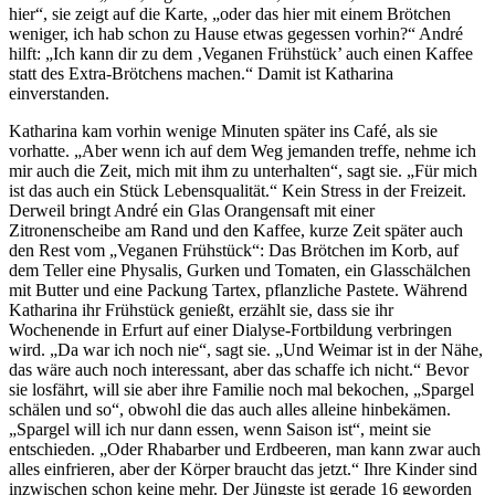
hier“, sie zeigt auf die Karte, „oder das hier mit einem Brötchen
weniger, ich hab schon zu Hause etwas gegessen vorhin?“ André
hilft: „Ich kann dir zu dem ‚Veganen Frühstück’ auch einen Kaffee
statt des Extra-Brötchens machen.“ Damit ist Katharina
einverstanden.
Katharina kam vorhin wenige Minuten später ins Café, als sie
vorhatte. „Aber wenn ich auf dem Weg jemanden treffe, nehme ich
mir auch die Zeit, mich mit ihm zu unterhalten“, sagt sie. „Für mich
ist das auch ein Stück Lebensqualität.“ Kein Stress in der Freizeit.
Derweil bringt André ein Glas Orangensaft mit einer
Zitronenscheibe am Rand und den Kaffee, kurze Zeit später auch
den Rest vom „Veganen Frühstück“: Das Brötchen im Korb, auf
dem Teller eine Physalis, Gurken und Tomaten, ein Glasschälchen
mit Butter und eine Packung Tartex, pflanzliche Pastete. Während
Katharina ihr Frühstück genießt, erzählt sie, dass sie ihr
Wochenende in Erfurt auf einer Dialyse-Fortbildung verbringen
wird. „Da war ich noch nie“, sagt sie. „Und Weimar ist in der Nähe,
das wäre auch noch interessant, aber das schaffe ich nicht.“ Bevor
sie losfährt, will sie aber ihre Familie noch mal bekochen, „Spargel
schälen und so“, obwohl die das auch alles alleine hinbekämen.
„Spargel will ich nur dann essen, wenn Saison ist“, meint sie
entschieden. „Oder Rhabarber und Erdbeeren, man kann zwar auch
alles einfrieren, aber der Körper braucht das jetzt.“ Ihre Kinder sind
inzwischen schon keine mehr. Der Jüngste ist gerade 16 geworden