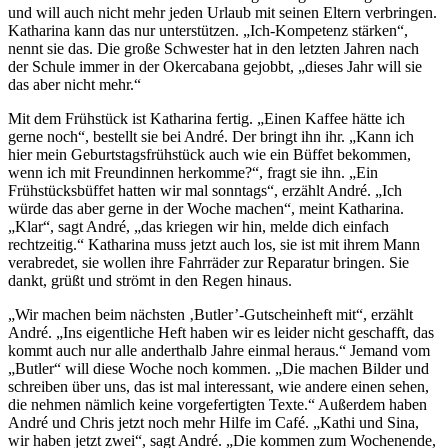
und will auch nicht mehr jeden Urlaub mit seinen Eltern verbringen.
Katharina kann das nur unterstützen. „Ich-Kompetenz stärken“,
nennt sie das. Die große Schwester hat in den letzten Jahren nach
der Schule immer in der Okercabana gejobbt, „dieses Jahr will sie
das aber nicht mehr.“
Mit dem Frühstück ist Katharina fertig. „Einen Kaffee hätte ich
gerne noch“, bestellt sie bei André. Der bringt ihn ihr. „Kann ich
hier mein Geburtstagsfrühstück auch wie ein Büffet bekommen,
wenn ich mit Freundinnen herkomme?“, fragt sie ihn. „Ein
Frühstücksbüffet hatten wir mal sonntags“, erzählt André. „Ich
würde das aber gerne in der Woche machen“, meint Katharina.
„Klar“, sagt André, „das kriegen wir hin, melde dich einfach
rechtzeitig.“ Katharina muss jetzt auch los, sie ist mit ihrem Mann
verabredet, sie wollen ihre Fahrräder zur Reparatur bringen. Sie
dankt, grüßt und strömt in den Regen hinaus.
„Wir machen beim nächsten ‚Butler’-Gutscheinheft mit“, erzählt
André. „Ins eigentliche Heft haben wir es leider nicht geschafft, das
kommt auch nur alle anderthalb Jahre einmal heraus.“ Jemand vom
„Butler“ will diese Woche noch kommen. „Die machen Bilder und
schreiben über uns, das ist mal interessant, wie andere einen sehen,
die nehmen nämlich keine vorgefertigten Texte.“ Außerdem haben
André und Chris jetzt noch mehr Hilfe im Café. „Kathi und Sina,
wir haben jetzt zwei“, sagt André. „Die kommen zum Wochenende,