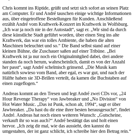
Chris kommt ins Riptide, grüßt und setzt sich sofort an seinen Platz
am Computer. Er und André tauschen einige wichtige Informationen
aus, über eingetroffene Bestellungen für Kunden. Anschließend
erzählt André vom Kraftwerk-Konzert im Kraftwerk in Wolfsburg.
„Ich war ja noch nie in der Autostadt“, sagt er. „Wir sind da durch
diese künstliche Stadt geführt worden, über einen Steg ins alte
Kraftwerk, das war ein tolles Ambiente, die haben die alten
Maschinen beleuchtet und so.“ Die Band selbst stand auf einer
kleinen Bühne, die Zuschauer saßen auf einer Tribüne. „Bei
Kraftwerk ist ja nur noch ein Originalmitglied dabei, drei andere
standen da noch herum, wahrscheinlich, damit es von der Anzahl
her passt“, sagt André schelmisch grinsend. „Die Musik kam
natürlich sowieso vom Band, aber egal, es war gut, und nach der
Hälfte haben sie 3D-Brillen verteilt, da kamen die Buchstaben auf
einen zugeflogen.“
Andreas kommt an den Tresen und legt André zwei CDs vor, „24
Hour Revenge Therapy“ von Jawbreaker und „No Division“ von
Hot Water Music. „Das ist Punk, schon alt, 1994“, sagt er über
Jawbreaker. „Da hast du dir eine ihrer besten herausgesucht“, findet
André. Andreas hat noch einen weiteren Wunsch: „Gutscheine,
verkauft ihr so was auch?“ André bestätigt das und holt einen
hervor. „Ich zeig dir mal, wie das aussieht, den kannst du
umgestalten, der ist ganz schlicht, ich schreibe hier den Betrag rein.“