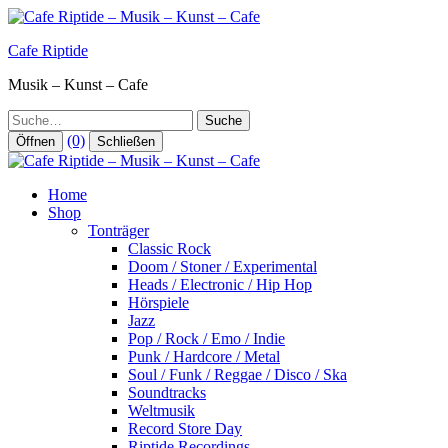
Zum
Inhalt
Cafe Riptide
springen
Musik – Kunst – Cafe
Suche
(0)
Öffnen
Schließen
Home
Shop
Tonträger
Classic Rock
Doom / Stoner / Experimental
Heads / Electronic / Hip Hop
Hörspiele
Jazz
Pop / Rock / Emo / Indie
Punk / Hardcore / Metal
Soul / Funk / Reggae / Disco / Ska
Soundtracks
Weltmusik
Record Store Day
Riptide Recordings