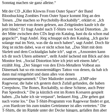
Sonntag machen sie ganz alleine.“
Mit der CD „Killer Klowns From Outer Space“ der Band
Bloodsucking Zombies From Outer Space kommt Jörg an den
Tresen. „Die machen so Psychobilly-Rockabilly“, erklärt er. „Ich
hab im Internet von denen gelesen, aus Zeitgründen kaufe ich die
jetzt blind.“ Er fragt André nach T-Shirts von Social Distortion. „In
der Mitte zwischen den CDs liegt ein Katalog, hast du da schon mal
geguckt?“, fragt André. Jörg schnappt sich den Katalog. „Ich gucke
solange mal im Netz, was die da noch haben“, sagt André. Doch für
Jörg ist nichts dabei, was er nicht schon hat. „Das Shirt mit dem
Skelett und dem Cocktailglas habe ich“, sagt er. „Ansonsten kann
ich dir noch Uhren anbieten“, stellt André lachend mit Blick auf den
Monitor fest. „Social Distortion höre ich jetzt seit einem Jahr“,
erzählt Jörg. „Der Sänger von den Elvis-Metallern Volbeat aus
Dänemark hat so ein monstermäßiges Tattoo von denen, da hab ich
dann mal reingehört und dann alles von denen
zusammengesammelt.“ Über Mailorder zumeist. „EMP oder
Ragewear, die habe ich gestern durch Zufall gefunden, die haben
Creepshow, The Bones, Rockabilly, so diese Schiene, auch Peter
Pan Speedrock.“ Die ja kürzlich erst im Roten Korsaren gespielt
haben. „Da habe ich sie verpasst“, bedauert Jörg. „Die gehen gut
nach vorne los.“ Das T-Shirt-Programm von Ragewear findet er gut,
„von Hardcore bis zum totalen Getrümmer ist alles vertreten.“ Die
T-Shirts, die im Riptide unter der Decke hängen, gefallen ihm aber