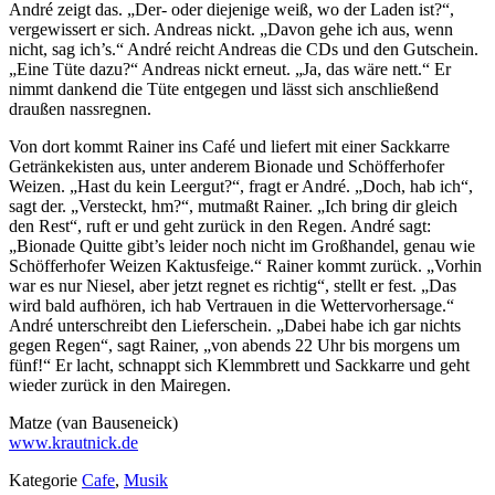
André zeigt das. „Der- oder diejenige weiß, wo der Laden ist?“,
vergewissert er sich. Andreas nickt. „Davon gehe ich aus, wenn
nicht, sag ich’s.“ André reicht Andreas die CDs und den Gutschein.
„Eine Tüte dazu?“ Andreas nickt erneut. „Ja, das wäre nett.“ Er
nimmt dankend die Tüte entgegen und lässt sich anschließend
draußen nassregnen.
Von dort kommt Rainer ins Café und liefert mit einer Sackkarre
Getränkekisten aus, unter anderem Bionade und Schöfferhofer
Weizen. „Hast du kein Leergut?“, fragt er André. „Doch, hab ich“,
sagt der. „Versteckt, hm?“, mutmaßt Rainer. „Ich bring dir gleich
den Rest“, ruft er und geht zurück in den Regen. André sagt:
„Bionade Quitte gibt’s leider noch nicht im Großhandel, genau wie
Schöfferhofer Weizen Kaktusfeige.“ Rainer kommt zurück. „Vorhin
war es nur Niesel, aber jetzt regnet es richtig“, stellt er fest. „Das
wird bald aufhören, ich hab Vertrauen in die Wettervorhersage.“
André unterschreibt den Lieferschein. „Dabei habe ich gar nichts
gegen Regen“, sagt Rainer, „von abends 22 Uhr bis morgens um
fünf!“ Er lacht, schnappt sich Klemmbrett und Sackkarre und geht
wieder zurück in den Mairegen.
Matze (van Bauseneick)
www.krautnick.de
Kategorie
Cafe
,
Musik