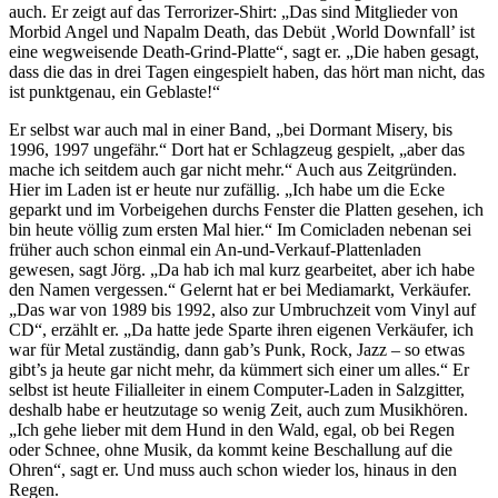
auch. Er zeigt auf das Terrorizer-Shirt: „Das sind Mitglieder von
Morbid Angel und Napalm Death, das Debüt ‚World Downfall’ ist
eine wegweisende Death-Grind-Platte“, sagt er. „Die haben gesagt,
dass die das in drei Tagen eingespielt haben, das hört man nicht, das
ist punktgenau, ein Geblaste!“
Er selbst war auch mal in einer Band, „bei Dormant Misery, bis
1996, 1997 ungefähr.“ Dort hat er Schlagzeug gespielt, „aber das
mache ich seitdem auch gar nicht mehr.“ Auch aus Zeitgründen.
Hier im Laden ist er heute nur zufällig. „Ich habe um die Ecke
geparkt und im Vorbeigehen durchs Fenster die Platten gesehen, ich
bin heute völlig zum ersten Mal hier.“ Im Comicladen nebenan sei
früher auch schon einmal ein An-und-Verkauf-Plattenladen
gewesen, sagt Jörg. „Da hab ich mal kurz gearbeitet, aber ich habe
den Namen vergessen.“ Gelernt hat er bei Mediamarkt, Verkäufer.
„Das war von 1989 bis 1992, also zur Umbruchzeit vom Vinyl auf
CD“, erzählt er. „Da hatte jede Sparte ihren eigenen Verkäufer, ich
war für Metal zuständig, dann gab’s Punk, Rock, Jazz – so etwas
gibt’s ja heute gar nicht mehr, da kümmert sich einer um alles.“ Er
selbst ist heute Filialleiter in einem Computer-Laden in Salzgitter,
deshalb habe er heutzutage so wenig Zeit, auch zum Musikhören.
„Ich gehe lieber mit dem Hund in den Wald, egal, ob bei Regen
oder Schnee, ohne Musik, da kommt keine Beschallung auf die
Ohren“, sagt er. Und muss auch schon wieder los, hinaus in den
Regen.