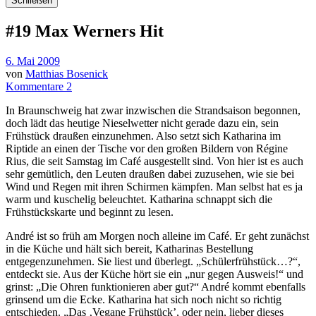
Schließen
#19 Max Werners Hit
6. Mai 2009
von
Matthias Bosenick
Kommentare 2
In Braunschweig hat zwar inzwischen die Strandsaison begonnen,
doch lädt das heutige Nieselwetter nicht gerade dazu ein, sein
Frühstück draußen einzunehmen. Also setzt sich Katharina im
Riptide an einen der Tische vor den großen Bildern von Régine
Rius, die seit Samstag im Café ausgestellt sind. Von hier ist es auch
sehr gemütlich, den Leuten draußen dabei zuzusehen, wie sie bei
Wind und Regen mit ihren Schirmen kämpfen. Man selbst hat es ja
warm und kuschelig beleuchtet. Katharina schnappt sich die
Frühstückskarte und beginnt zu lesen.
André ist so früh am Morgen noch alleine im Café. Er geht zunächst
in die Küche und hält sich bereit, Katharinas Bestellung
entgegenzunehmen. Sie liest und überlegt. „Schülerfrühstück…?“,
entdeckt sie. Aus der Küche hört sie ein „nur gegen Ausweis!“ und
grinst: „Die Ohren funktionieren aber gut?“ André kommt ebenfalls
grinsend um die Ecke. Katharina hat sich noch nicht so richtig
entschieden. „Das ‚Vegane Frühstück’, oder nein, lieber dieses