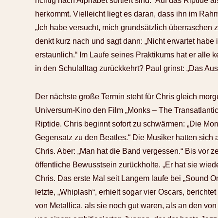
richtig nach Alphabet sortiert sind.“ Auf das Riptide a
herkommt. Vielleicht liegt es daran, dass ihn im Rah
„Ich habe versucht, mich grundsätzlich überraschen z
denkt kurz nach und sagt dann: „Nicht erwartet habe ic
erstaunlich.“ Im Laufe seines Praktikums hat er alle
in den Schulalltag zurückkehrt? Paul grinst: „Das Au
Der nächste große Termin steht für Chris gleich mo
Universum-Kino den Film „Monks – The Transatlantic
Riptide. Chris beginnt sofort zu schwärmen: „Die Mon
Gegensatz zu den Beatles.“ Die Musiker hatten sich a
Chris. Aber: „Man hat die Band vergessen.“ Bis vor z
öffentliche Bewusstsein zurückholte. „Er hat sie wie
Chris. Das erste Mal seit Langem laufe bei „Sound On
letzte, „Whiplash“, erhielt sogar vier Oscars, bericht
von Metallica, als sie noch gut waren, als an den vo