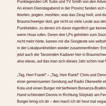
Punklegenden UK Subs und TV Smith von den Adverts
An einem Dienstagabend in der Provinz fanden sich 
feierten, pogten, moshten, was das Zeug hielt, und da
Braunschweiger dort, gar nicht so viele Leute aus d
Punkhelden, zu denen ich davor eigentlich gar keine
wenn Hoax rufen. Deren drei LPs gehörten zum Soun
nicht mehr hörte, kamen mir die Songtexte wie selbstv
in der Lokalpunkhelden wieder zusammenfinden: Erst
jetzt auch die Tanzenden Kadaver hier in Braunschw
also etwas, auf das man sich dieses Jahr schon mal 
„Tag, Herr Frank!“ – „Tag, Herr Rank!“ Chris und Denni
einer gemeinsamen Sendung auf Radio Okerwelle etab
Kola und einen Burger mit tierfreiem Bonanza-Bratling
Hand schlendert Dennis in Richtung Sitzplatz am Fen
Burger bring ich dir – den mach ich dir heut mal vegan