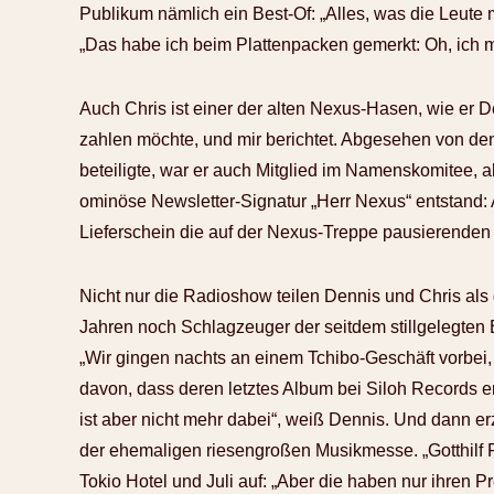
Publikum nämlich ein Best-Of: „Alles, was die Leute 
„Das habe ich beim Plattenpacken gemerkt: Oh, ich
Auch Chris ist einer der alten Nexus-Hasen, wie er De
zahlen möchte, und mir berichtet. Abgesehen von de
beteiligte, war er auch Mitglied im Namenskomitee, al
ominöse Newsletter-Signatur „Herr Nexus“ entstand: A
Lieferschein die auf der Nexus-Treppe pausierenden A
Nicht nur die Radioshow teilen Dennis und Chris al
Jahren noch Schlagzeuger der seitdem stillgelegten 
„Wir gingen nachts an einem Tchibo-Geschäft vorbei
davon, dass deren letztes Album bei Siloh Records e
ist aber nicht mehr dabei“, weiß Dennis. Und dann e
der ehemaligen riesengroßen Musikmesse. „Gotthilf Fi
Tokio Hotel und Juli auf: „Aber die haben nur ihren 