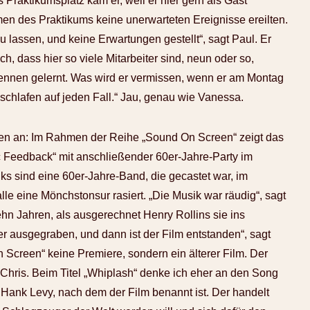
ls Praktikumsplatz kam er, weil er hier gern als Gast
men des Praktikums keine unerwarteten Ereignisse ereilten.
u lassen, und keine Erwartungen gestellt“, sagt Paul. Er
h, dass hier so viele Mitarbeiter sind, neun oder so,
 kennen gelernt. Was wird er vermissen, wenn er am Montag
sschlafen auf jeden Fall.“ Jau, genau wie Vanessa.
rgen an: Im Rahmen der Reihe „Sound On Screen“ zeigt das
 Feedback“ mit anschließender 60er-Jahre-Party im
ks sind eine 60er-Jahre-Band, die gecastet war, im
lle eine Mönchstonsur rasiert. „Die Musik war räudig“, sagt
ehn Jahren, als ausgerechnet Henry Rollins sie ins
der ausgegraben, und dann ist der Film entstanden“, sagt
 Screen“ keine Premiere, sondern ein älterer Film. Der
et Chris. Beim Titel „Whiplash“ denke ich eher an den Song
n Hank Levy, nach dem der Film benannt ist. Der handelt