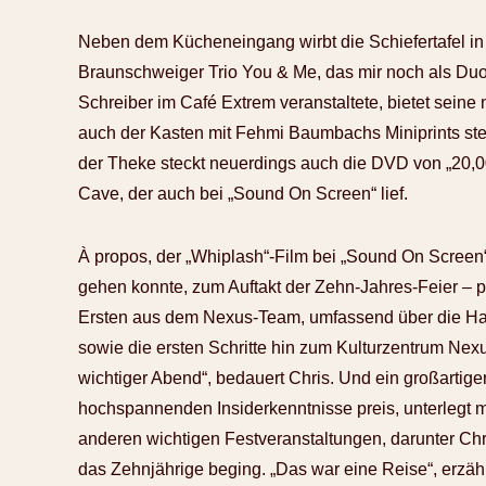
Neben dem Kücheneingang wirbt die Schiefertafel in
Braunschweiger Trio You & Me, das mir noch als Duo
Schreiber im Café Extrem veranstaltete, bietet seine 
auch der Kasten mit Fehmi Baumbachs Miniprints steht
der Theke steckt neuerdings auch die DVD von „20,0
Cave, der auch bei „Sound On Screen“ lief.
À propos, der „Whiplash“-Film bei „Sound On Screen“
gehen konnte, zum Auftakt der Zehn-Jahres-Feier – par
Ersten aus dem Nexus-Team, umfassend über die Ha
sowie die ersten Schritte hin zum Kulturzentrum Nex
wichtiger Abend“, bedauert Chris. Und ein großartige
hochspannenden Insiderkenntnisse preis, unterlegt mi
anderen wichtigen Festveranstaltungen, darunter Chr
das Zehnjährige beging. „Das war eine Reise“, erzäh