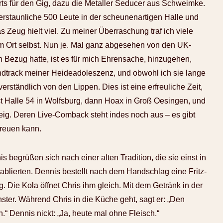
 für den Gig, dazu die Metaller Seducer aus Schweimke.
erstaunliche 500 Leute in der scheunenartigen Halle und
s Zeug hielt viel. Zu meiner Überraschung traf ich viele
em Ort selbst. Nun je. Mal ganz abgesehen von den UK-
n Bezug hatte, ist es für mich Ehrensache, hinzugehen,
dtrack meiner Heideadoleszenz, und obwohl ich sie lange
erständlich von den Lippen. Dies ist eine erfreuliche Zeit,
 Halle 54 in Wolfsburg, dann Hoax in Groß Oesingen, und
eig. Deren Live-Comback steht indes noch aus – es gibt
freuen kann.
s begrüßen sich nach einer alten Tradition, die sie einst in
lierten. Dennis bestellt nach dem Handschlag eine Fritz-
. Die Kola öffnet Chris ihm gleich. Mit dem Getränk in der
ster. Während Chris in die Küche geht, sagt er: „Den
.“ Dennis nickt: „Ja, heute mal ohne Fleisch.“