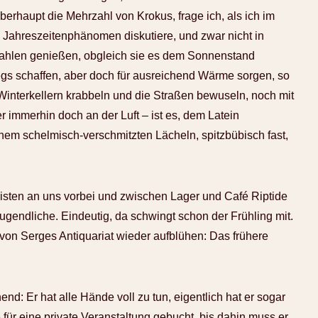
berhaupt die Mehrzahl von Krokus, frage ich, als ich im
Jahreszeitenphänomen diskutiere, und zwar nicht in
rahlen genießen, obgleich sie es dem Sonnenstand
gs schaffen, aber doch für ausreichend Wärme sorgen, so
 Winterkellern krabbeln und die Straßen bewuseln, noch mit
r immerhin doch an der Luft – ist es, dem Latein
inem schelmisch-verschmitzten Lächeln, spitzbübisch fast,
sten an uns vorbei und zwischen Lager und Café Riptide
ugendliche. Eindeutig, da schwingt schon der Frühling mit.
von Serges Antiquariat wieder aufblühen: Das frühere
end: Er hat alle Hände voll zu tun, eigentlich hat er sogar
 für eine private Veranstaltung gebucht, bis dahin muss er