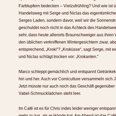
Farbtupfern bedecken – Vielzufrühling? Und wie ist ü
Handelsweg mit Serge und Niclas das eigentümliche 
Serges Laden, sondern davor, weil wir die Sonnenst
geschuldet noch nicht in das Achteck des Handelswe
sehr, dass heute allerorts Braunschweiger aus ihren
den üblichen verkniffenen Wintergesichtern zwar, abe
entsprechend, „Kroki“? „Kroküsse“, sagt Serge, mit e
und Niclas schlägt trocken vor: „Krokanten.“
Marco schleppt gemächlich und entspannt Getränkeki
hin und her. Auch vor Comiculture versammeln sich J
Jetzt müsste nur auch noch das Geschäft gegenüber 
Vabel-Schmucklädchen steht leer.
Im Café ist es für Chris indes leider weniger entspann
mehr zu tun, als er Hände hat. Am Abend ist das Café