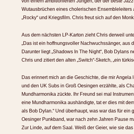
von einem ambitionierten Jungen, der der beste Jazz
Wutausbrüchen eines cholerischen Ensembleleiters au
„Rocky“ und Kriegsfilm. Chris freut sich auf den Monk
Aus dem nächsten LP-Karton zieht Chris derweil unt
„Das ist ein hoffnungsvoller Nachwuchssänger, aus 
Darunter liegt „Shadows In The Night“, Bob Dylans ne
Chris und zitiert den alten „Switch“-Sketch, „ein tü
Das erinnert mich an die Geschichte, die mir Angela
und den UK Subs in Groß Oesingen erzählte, als Ch
Mundharmonika zückte. Ihr Freund sei mal Instrume
eine Mundharmonika aushändigte, tat er dies mit dem
als Bob Dylan.“ Und überhaupt, was war das für ein g
Oesinger Punkband, war nach zehn Jahren Pause mal
Zur Linde, auf dem Saal. Weiß der Geier, wie sie das