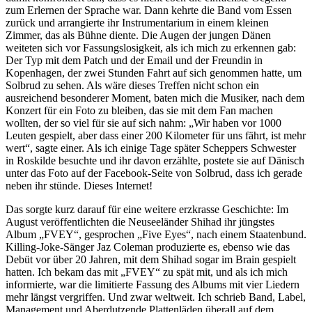
zum Erlernen der Sprache war. Dann kehrte die Band vom Essen
zurück und arrangierte ihr Instrumentarium in einem kleinen
Zimmer, das als Bühne diente. Die Augen der jungen Dänen
weiteten sich vor Fassungslosigkeit, als ich mich zu erkennen gab:
Der Typ mit dem Patch und der Email und der Freundin in
Kopenhagen, der zwei Stunden Fahrt auf sich genommen hatte, um
Solbrud zu sehen. Als wäre dieses Treffen nicht schon ein
ausreichend besonderer Moment, baten mich die Musiker, nach dem
Konzert für ein Foto zu bleiben, das sie mit dem Fan machen
wollten, der so viel für sie auf sich nahm: „Wir haben vor 1000
Leuten gespielt, aber dass einer 200 Kilometer für uns fährt, ist mehr
wert“, sagte einer. Als ich einige Tage später Scheppers Schwester
in Roskilde besuchte und ihr davon erzählte, postete sie auf Dänisch
unter das Foto auf der Facebook-Seite von Solbrud, dass ich gerade
neben ihr stünde. Dieses Internet!
Das sorgte kurz darauf für eine weitere erzkrasse Geschichte: Im
August veröffentlichten die Neuseeländer Shihad ihr jüngstes
Album „FVEY“, gesprochen „Five Eyes“, nach einem Staatenbund.
Killing-Joke-Sänger Jaz Coleman produzierte es, ebenso wie das
Debüt vor über 20 Jahren, mit dem Shihad sogar im Brain gespielt
hatten. Ich bekam das mit „FVEY“ zu spät mit, und als ich mich
informierte, war die limitierte Fassung des Albums mit vier Liedern
mehr längst vergriffen. Und zwar weltweit. Ich schrieb Band, Label,
Management und Aberdutzende Plattenläden überall auf dem