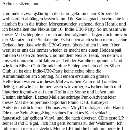
Achteck sitzen kann.
Und meine zwangsläufig in die Jahre gekommenen Körperteile
wohlsortiert abhängen lassen kann. Die Samstagnacht verbrachte ich
nämlich bis in die frühen Morgenstunden stehend, denn Henrik und
ich beschallten das Nexus zur 16. Indie-Ü30-Party. So mühsam wie
dieses Mal schleppte ich mich an den folgenden Tagen noch nie von
der Matratze in die Senkrechte. Es ist eben auch schon mehr als eine
Dekade her, dass wir die Ü30-Grenze überschritten haben. Aber
wert ist es uns das immer wieder, es macht uns einen Heidenspaß,
mit den Gästen zu feiern. Und mit dem Nexus-Team, bei dem wir
uns seit nunmehr acht Jahren als Teil der Familie empfinden. Und
wie kein Silver Club für mich ohne Schlepperei ein echter Silver
Club ist, ist eine Indie-Ü30-Party keine echte ohne die
Aufräumaktion am Sonntag. Mit einem erstaunlich großen
Helferteam waren wir dieses Mal zwischen Zaun und Toiletten
fleißig, und wie fast immer saßen wir vorher, zwischendurch und
hinterher irgendwo auf dem Hof in der Sonne und ließen uns
Unsinn einfallen. Letztes Mal eine schräge Punk-Adventsfeier,
dieses Mal die Supermarkt-Sportart Pfand-Dart. Bullseye!
Außerdem drückte mir Thomas zwei Vinyl-Tonträger in die Hand:
Die neue Zehn-Song-Single seines Projektes Kackschlacht,
fantastisch auf gelbem Vinyl, und die nach diversen CDrs erste LP
seiner Band E-Egal, „Ich hätt gern Pommes zu der Wahrheit“. Ich
fühle mich mehr als geehrt: Meine LP trägt die handnummerierte 1