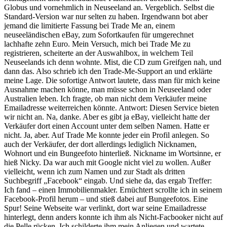
Globus und vornehmlich in Neuseeland an. Vergeblich. Selbst die
Standard-Version war nur selten zu haben. Irgendwann bot aber
jemand die limitierte Fassung bei Trade Me an, einem
neuseeländischen eBay, zum Sofortkaufen für umgerechnet
lachhafte zehn Euro. Mein Versuch, mich bei Trade Me zu
registrieren, scheiterte an der Auswahlbox, in welchem Teil
Neuseelands ich denn wohnte. Mist, die CD zum Greifgen nah, und
dann das. Also schrieb ich den Trade-Me-Support an und erklärte
meine Lage. Die sofortige Antwort lautete, dass man für mich keine
Ausnahme machen könne, man müsse schon in Neuseeland oder
Australien leben. Ich fragte, ob man nicht dem Verkäufer meine
Emailadresse weiterreichen könnte. Antwort: Diesen Service bieten
wir nicht an. Na, danke. Aber es gibt ja eBay, vielleicht hatte der
Verkäufer dort einen Account unter dem selben Namen. Hatte er
nicht. Ja, aber. Auf Trade Me konnte jeder ein Profil anlegen. So
auch der Verkäufer, der dort allerdings lediglich Nicknamen,
Wohnort und ein Bungeefoto hinterließ. Nickname im Wortsinne, er
hieß Nicky. Da war auch mit Google nicht viel zu wollen. Außer
vielleicht, wenn ich zum Namen und zur Stadt als dritten
Suchbegriff „Facebook“ eingab. Und siehe da, das ergab Treffer:
Ich fand – einen Immobilienmakler. Ernüchtert scrollte ich in seinem
Facebook-Profil herum – und stieß dabei auf Bungeefotos. Eine
Spur! Seine Webseite war verlinkt, dort war seine Emailadresse
hinterlegt, denn anders konnte ich ihm als Nicht-Facbooker nicht auf
die Pelle rücken. Ich schilderte ihm mein Anliegen und wartete.