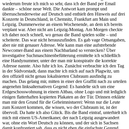
wiederum freute ich mich so sehr, dass ich der Band per Email
dankte – schöne neue Welt. Die Antwort kam prompt und
überraschenderweise auf Deutsch und enthielt den Hinweis auf drei
Konzerte in Deutschland, in Chemnitz, Frankfurt am Main und
Leipzig. Dummerweise an einem Wochenende, an dem ich bereits
verplant war. Aber nicht am Leipzig-Montag. Am Morgen checkte
ich daher noch schnell, wo genau die Band spielen sollte – und
scheiterte. Das war nicht herauszufinden. Es gab vage Ortsangaben,
aber nie mit genauer Adresse. Wie kann man eine aufstrebende
Newcomer-Band aus einem Nachbarland so verstecken? Über
investigative Suchmaschinenbefütterung ermittelte ich schließlich
eine Handynummer, unter der man mir konspirativ die korrekte
Adresse nannte. Also fuhr ich los. Zunächst verbrachte ich den Tag
in der Südvorstadt, dann machte ich mich auf nach Plagwitz, um
den offiziell nicht genau lokalisierten Clubraum ausfindig zu
machen. Das gelang mir, mitten in einer den Graffiti nach zu urteilen
angenehm linksalternativen Gegend: Es handelte sich um eine
Erdgeschosswohnung in einem Altbau, ohne Logo und mit lediglich
einigen flatterhaften kopierten Plakaten an der Tür. Drinnen erklärte
man mir den Grund für die Geheimnistuerei: Wenn nur die Leute
zum Konzert kommen, die wissen, wo der Clubraum ist, ist der
übervoll. Da hatte ich also Glück. Bis die Band eintraf, unterhielt ich
mich mit einem US-Amerikaner, der nach Leipzig ausgewandert
war, ohne ein Wort Deutsch zu können, und der sich in Sachsen
damit konfrontiert sah, dass es nicht eben die einfachste Gegend