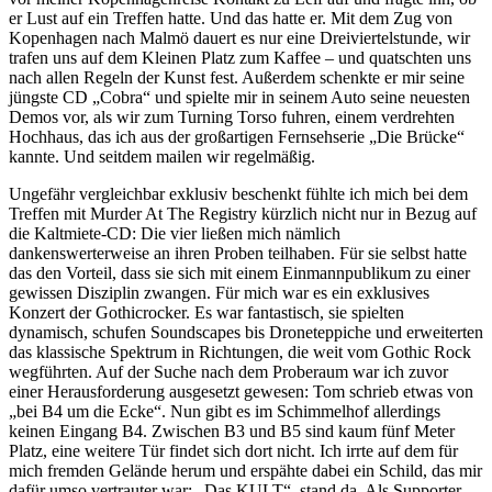
er Lust auf ein Treffen hatte. Und das hatte er. Mit dem Zug von
Kopenhagen nach Malmö dauert es nur eine Dreiviertelstunde, wir
trafen uns auf dem Kleinen Platz zum Kaffee – und quatschten uns
nach allen Regeln der Kunst fest. Außerdem schenkte er mir seine
jüngste CD „Cobra“ und spielte mir in seinem Auto seine neuesten
Demos vor, als wir zum Turning Torso fuhren, einem verdrehten
Hochhaus, das ich aus der großartigen Fernsehserie „Die Brücke“
kannte. Und seitdem mailen wir regelmäßig.
Ungefähr vergleichbar exklusiv beschenkt fühlte ich mich bei dem
Treffen mit Murder At The Registry kürzlich nicht nur in Bezug auf
die Kaltmiete-CD: Die vier ließen mich nämlich
dankenswerterweise an ihren Proben teilhaben. Für sie selbst hatte
das den Vorteil, dass sie sich mit einem Einmannpublikum zu einer
gewissen Disziplin zwangen. Für mich war es ein exklusives
Konzert der Gothicrocker. Es war fantastisch, sie spielten
dynamisch, schufen Soundscapes bis Droneteppiche und erweiterten
das klassische Spektrum in Richtungen, die weit vom Gothic Rock
wegführten. Auf der Suche nach dem Proberaum war ich zuvor
einer Herausforderung ausgesetzt gewesen: Tom schrieb etwas von
„bei B4 um die Ecke“. Nun gibt es im Schimmelhof allerdings
keinen Eingang B4. Zwischen B3 und B5 sind kaum fünf Meter
Platz, eine weitere Tür findet sich dort nicht. Ich irrte auf dem für
mich fremden Gelände herum und erspähte dabei ein Schild, das mir
dafür umso vertrauter war: „Das KULT“, stand da. Als Supporter