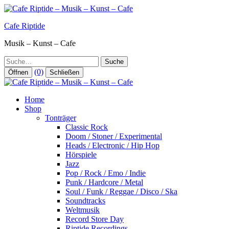
Zum
Inhalt
Cafe Riptide
springen
Musik – Kunst – Cafe
Suche
(0)
Öffnen
Schließen
Home
Shop
Tonträger
Classic Rock
Doom / Stoner / Experimental
Heads / Electronic / Hip Hop
Hörspiele
Jazz
Pop / Rock / Emo / Indie
Punk / Hardcore / Metal
Soul / Funk / Reggae / Disco / Ska
Soundtracks
Weltmusik
Record Store Day
Riptide Recordings