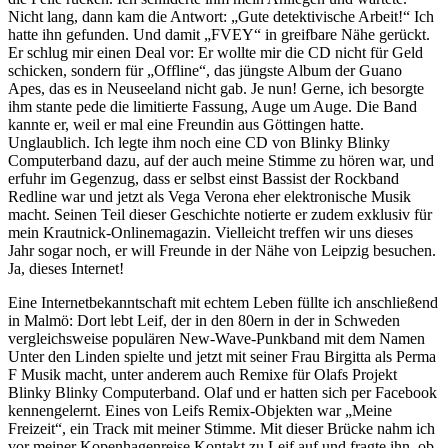
Nicht lang, dann kam die Antwort: „Gute detektivische Arbeit!“ Ich
hatte ihn gefunden. Und damit „FVEY“ in greifbare Nähe gerückt.
Er schlug mir einen Deal vor: Er wollte mir die CD nicht für Geld
schicken, sondern für „Offline“, das jüngste Album der Guano
Apes, das es in Neuseeland nicht gab. Je nun! Gerne, ich besorgte
ihm stante pede die limitierte Fassung, Auge um Auge. Die Band
kannte er, weil er mal eine Freundin aus Göttingen hatte.
Unglaublich. Ich legte ihm noch eine CD von Blinky Blinky
Computerband dazu, auf der auch meine Stimme zu hören war, und
erfuhr im Gegenzug, dass er selbst einst Bassist der Rockband
Redline war und jetzt als Vega Verona eher elektronische Musik
macht. Seinen Teil dieser Geschichte notierte er zudem exklusiv für
mein Krautnick-Onlinemagazin. Vielleicht treffen wir uns dieses
Jahr sogar noch, er will Freunde in der Nähe von Leipzig besuchen.
Ja, dieses Internet!
Eine Internetbekanntschaft mit echtem Leben füllte ich anschließend
in Malmö: Dort lebt Leif, der in den 80ern in der in Schweden
vergleichsweise populären New-Wave-Punkband mit dem Namen
Unter den Linden spielte und jetzt mit seiner Frau Birgitta als Perma
F Musik macht, unter anderem auch Remixe für Olafs Projekt
Blinky Blinky Computerband. Olaf und er hatten sich per Facebook
kennengelernt. Eines von Leifs Remix-Objekten war „Meine
Freizeit“, ein Track mit meiner Stimme. Mit dieser Brücke nahm ich
vor meiner Kopenhagenreise Kontakt zu Leif auf und fragte ihn, ob