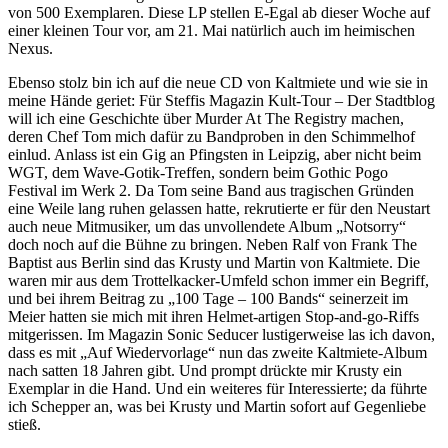
von 500 Exemplaren. Diese LP stellen E-Egal ab dieser Woche auf
einer kleinen Tour vor, am 21. Mai natürlich auch im heimischen
Nexus.
Ebenso stolz bin ich auf die neue CD von Kaltmiete und wie sie in
meine Hände geriet: Für Steffis Magazin Kult-Tour – Der Stadtblog
will ich eine Geschichte über Murder At The Registry machen,
deren Chef Tom mich dafür zu Bandproben in den Schimmelhof
einlud. Anlass ist ein Gig an Pfingsten in Leipzig, aber nicht beim
WGT, dem Wave-Gotik-Treffen, sondern beim Gothic Pogo
Festival im Werk 2. Da Tom seine Band aus tragischen Gründen
eine Weile lang ruhen gelassen hatte, rekrutierte er für den Neustart
auch neue Mitmusiker, um das unvollendete Album „Notsorry“
doch noch auf die Bühne zu bringen. Neben Ralf von Frank The
Baptist aus Berlin sind das Krusty und Martin von Kaltmiete. Die
waren mir aus dem Trottelkacker-Umfeld schon immer ein Begriff,
und bei ihrem Beitrag zu „100 Tage – 100 Bands“ seinerzeit im
Meier hatten sie mich mit ihren Helmet-artigen Stop-and-go-Riffs
mitgerissen. Im Magazin Sonic Seducer lustigerweise las ich davon,
dass es mit „Auf Wiedervorlage“ nun das zweite Kaltmiete-Album
nach satten 18 Jahren gibt. Und prompt drückte mir Krusty ein
Exemplar in die Hand. Und ein weiteres für Interessierte; da führte
ich Schepper an, was bei Krusty und Martin sofort auf Gegenliebe
stieß.