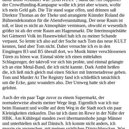
der Crowdfunding-Kampagne wollte ich jetzt aber wissen, wofür
ich mein Geld gab. Die Tür stand sogar offen, und drinnen saß
Direktor Thomas an der Theke und arrangierte Künstler Roland die
Bühnendekoration für die Abendveranstaltung. Der neue Raum ist
toll, er lässt es nicht an Atmosphäre vermissen, obwohl er wesentlich
größer ist als der erste Raum am Hagenmarkt. Die Interimsspielstätte
bei Gärtnerei Volk im Hasenwinkel hab ich zu meiner Schande
verpasst. So lernte ich also auf der Suche nach Tom das neue KULT
kennen, fand aber Tom nicht. Daher versuchte ich es in den
Eingängen B3 und B5 überall dort, wo Musik hinter verschlossenen
Türen zu hören war. Einmal störte ich einen mittelalten
Schlagzeuger, der taktvoll vor sich hin probte, und einmal gelangte
ich an eine Metal-Band, die ich nicht kannte. Dark Ambit heißen
die, ich ließ mich gleich mal einen Sticker mit Internetadresse geben.
Tom und Murder At The Registry fand ich schließlich tatsächlich
um die Ecke, ganz woanders also. Der Umweg hatte sich aber
gelohnt.
Auch der ein paar Tage zuvor zu einem Supermarkt, der
normalerweise abseits meiner Wege liegt. Eigentlich war ich nur
beim Hausarzt und wollte auf dem Weg in die Stadt noch ein paar
Kleinigkeiten einkaufen. Das tat ich dann im Rewe in der Nähe der
HBK. Am Kühlregal standen zwei übermannshohe junge Männer
und unterhielten sich auf Dänisch. Ich konnte nicht anders, ich
musste sie ansprechen, mit meinen spärlichen Dänischbrocken. Was