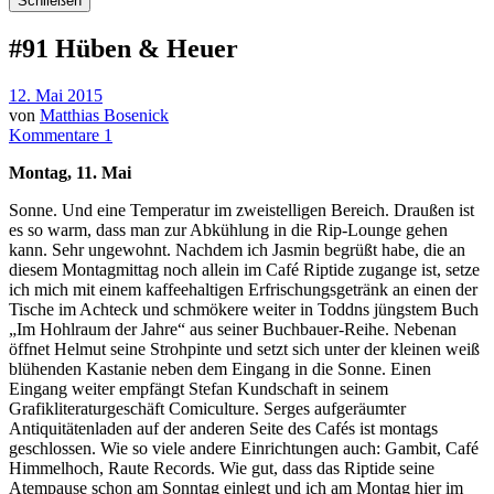
Schließen
#91 Hüben & Heuer
12. Mai 2015
von
Matthias Bosenick
Kommentare 1
Montag, 11. Mai
Sonne. Und eine Temperatur im zweistelligen Bereich. Draußen ist
es so warm, dass man zur Abkühlung in die Rip-Lounge gehen
kann. Sehr ungewohnt. Nachdem ich Jasmin begrüßt habe, die an
diesem Montagmittag noch allein im Café Riptide zugange ist, setze
ich mich mit einem kaffeehaltigen Erfrischungsgetränk an einen der
Tische im Achteck und schmökere weiter in Toddns jüngstem Buch
„Im Hohlraum der Jahre“ aus seiner Buchbauer-Reihe. Nebenan
öffnet Helmut seine Strohpinte und setzt sich unter der kleinen weiß
blühenden Kastanie neben dem Eingang in die Sonne. Einen
Eingang weiter empfängt Stefan Kundschaft in seinem
Grafikliteraturgeschäft Comiculture. Serges aufgeräumter
Antiquitätenladen auf der anderen Seite des Cafés ist montags
geschlossen. Wie so viele andere Einrichtungen auch: Gambit, Café
Himmelhoch, Raute Records. Wie gut, dass das Riptide seine
Atempause schon am Sonntag einlegt und ich am Montag hier im