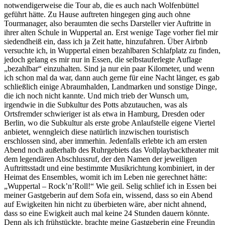
notwendigerweise die Tour ab, die es auch nach Wolfenbüttel
geführt hätte. Zu Hause auftreten hingegen ging auch ohne
Tourmanager, also beraumten die sechs Darsteller vier Auftritte in
ihrer alten Schule in Wuppertal an. Erst wenige Tage vorher fiel mir
siedendheiß ein, dass ich ja Zeit hatte, hinzufahren. Über Airbnb
versuchte ich, in Wuppertal einen bezahlbaren Schlafplatz zu finden,
jedoch gelang es mir nur in Essen, die selbstauferlegte Auflage
„bezahlbar“ einzuhalten. Sind ja nur ein paar Kilometer, und wenn
ich schon mal da war, dann auch gerne für eine Nacht länger, es gab
schließlich einige Abraumhalden, Landmarken und sonstige Dinge,
die ich noch nicht kannte. Und mich trieb der Wunsch um,
irgendwie in die Subkultur des Potts abzutauchen, was als
Ortsfremder schwieriger ist als etwa in Hamburg, Dresden oder
Berlin, wo die Subkultur als erste grobe Anlaufstelle eigene Viertel
anbietet, wenngleich diese natürlich inzwischen touristisch
erschlossen sind, aber immerhin. Jedenfalls erlebte ich am ersten
Abend noch außerhalb des Ruhrgebiets das Vollplaybacktheater mit
dem legendären Abschlussruf, der den Namen der jeweiligen
Auftrittsstadt und eine bestimmte Musikrichtung kombiniert, in der
Heimat des Ensembles, womit ich im Leben nie gerechnet hätte:
„Wuppertal – Rock’n’Roll!“ Wie geil. Selig schlief ich in Essen bei
meiner Gastgeberin auf dem Sofa ein, wissend, dass so ein Abend
auf Ewigkeiten hin nicht zu überbieten wäre, aber nicht ahnend,
dass so eine Ewigkeit auch mal keine 24 Stunden dauern könnte.
Denn als ich frühstückte, brachte meine Gastgeberin eine Freundin