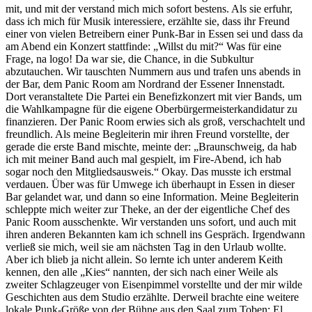
mit, und mit der verstand mich mich sofort bestens. Als sie erfuhr,
dass ich mich für Musik interessiere, erzählte sie, dass ihr Freund
einer von vielen Betreibern einer Punk-Bar in Essen sei und dass da
am Abend ein Konzert stattfinde: „Willst du mit?“ Was für eine
Frage, na logo! Da war sie, die Chance, in die Subkultur
abzutauchen. Wir tauschten Nummern aus und trafen uns abends in
der Bar, dem Panic Room am Nordrand der Essener Innenstadt.
Dort veranstaltete Die Partei ein Benefizkonzert mit vier Bands, um
die Wahlkampagne für die eigene Oberbürgermeisterkandidatur zu
finanzieren. Der Panic Room erwies sich als groß, verschachtelt und
freundlich. Als meine Begleiterin mir ihren Freund vorstellte, der
gerade die erste Band mischte, meinte der: „Braunschweig, da hab
ich mit meiner Band auch mal gespielt, im Fire-Abend, ich hab
sogar noch den Mitgliedsausweis.“ Okay. Das musste ich erstmal
verdauen. Über was für Umwege ich überhaupt in Essen in dieser
Bar gelandet war, und dann so eine Information. Meine Begleiterin
schleppte mich weiter zur Theke, an der der eigentliche Chef des
Panic Room ausschenkte. Wir verstanden uns sofort, und auch mit
ihren anderen Bekannten kam ich schnell ins Gespräch. Irgendwann
verließ sie mich, weil sie am nächsten Tag in den Urlaub wollte.
Aber ich blieb ja nicht allein. So lernte ich unter anderem Keith
kennen, den alle „Kies“ nannten, der sich nach einer Weile als
zweiter Schlagzeuger von Eisenpimmel vorstellte und der mir wilde
Geschichten aus dem Studio erzählte. Derweil brachte eine weitere
lokale Punk-Größe von der Bühne aus den Saal zum Toben: El