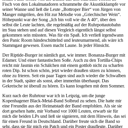
Fisch von den Lokalmatadoren schrammelte die Akustikklampfe vor
seiner Wanne und ließ die Leute „Bottroper Bier“ von Jürgen von
Manger mitgrölen, den Hit zur Melodie von „Griechischer Wein“.
Höhepunkt war der Song „Ich bin voll wie die A 40“, über den
selbst die Leute lachten, die regelmäßig auf der Ruhrpottautobahn
im Stau stehen und auf diesen Vergleich eigentlich längst selbst
gekommen sein müssten. Was für ein Spaß. Ich verließ irgendwann
den Panic Room händeschüttelnd und leuteumarmend, als wäre ich
Stammgast gewesen. Essen macht Laune. In jeder Hinsicht.
Der Riptide-Burger ist nämlich gut, wie immer. Bonanza-Burger mit
Edamer. Und einer fantastischen Soße. Auch zu den Tortilla-Chips
reicht mir Jasmin ein Schälchen mit einem gottlob nicht zu scharfen
roten Dip. Ist schon schön, jetzt wieder draußen sitzen zu können,
ohne zu frieren. Seit ein paar Tagen sind auch wieder die Schwalben
in der Stadt, später als sonst, aber immerhin überhaupt. Das
Gekreische ist überall zu hören. Es kann losgehen mit dem Sommer.
Kurz nach der Ruhrtour war ich in Leipzig, um die junge
Kopenhagener Black-Metal-Band Solbrud zu sehen. Die hatte mir
eine Freundin aus der Heimatstadt der Band empfohlen. Als sie sie
dort gesehen hatte, mir Vorband vor 1000 Leuten, erwarb sie für
mich die beiden LPs und ließ sie signieren, mit dem Hinweis, das sei
für einen Freund in Deutschland. Darüber freute sich die Band so
sehr, dass sie für mich ein Patch und ein Poster drauflegte. Darüber