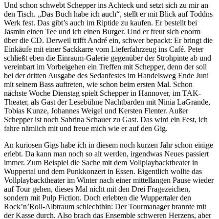
Und schon schwebt Schepper ins Achteck und setzt sich zu mir an
den Tisch. „Das Buch habe ich auch“, stellt er mit Blick auf Toddns
Werk fest. Das gibt’s auch im Riptide zu kaufen. Er bestellt bei
Jasmin einen Tee und ich einen Burger. Und er freut sich enorm
über die CD. Derweil trifft André ein, schwer bepackt: Er bringt die
Einkäufe mit einer Sackkarre vom Lieferfahrzeug ins Café. Peter
schließt eben die Einraum-Galerie gegenüber der Strohpinte ab und
vereinbart im Vorbeigehen ein Treffen mit Schepper, denn der soll
bei der dritten Ausgabe des Sedanfestes im Handelsweg Ende Juni
mit seinem Bass auftreten, wie schon beim ersten Mal. Schon
nächste Woche Dienstag spielt Schepper in Hannover, im TAK-
Theater, als Gast der Lesebühne Nachtbarden mit Ninia LaGrande,
Tobias Kunze, Johannes Weigel und Kersten Flenter. Außer
Schepper ist noch Sabrina Schauer zu Gast. Das wird ein Fest, ich
fahre nämlich mit und freue mich wie er auf den Gig.
An kuriosen Gigs habe ich in diesem noch kurzen Jahr schon einige
erlebt. Da kann man noch so alt werden, irgendwas Neues passiert
immer. Zum Beispiel die Sache mit dem Vollplaybacktheater in
Wuppertal und dem Punkkonzert in Essen. Eigentlich wollte das
Vollplaybacktheater im Winter nach einer mittellangen Pause wieder
auf Tour gehen, dieses Mal nicht mit den Drei Fragezeichen,
sondern mit Pulp Fiction. Doch erlebten die Wuppertaler den
Rock’n’Roll-Albtraum schlechthin: Der Tourmanager brannte mit
der Kasse durch. Also brach das Ensemble schweren Herzens, aber