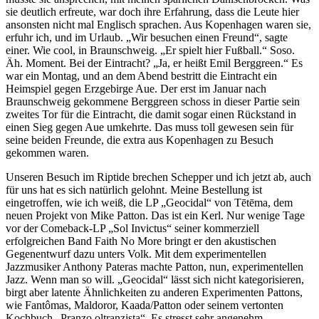
sie deutlich erfreute, war doch ihre Erfahrung, dass die Leute hier
ansonsten nicht mal Englisch sprachen. Aus Kopenhagen waren sie,
erfuhr ich, und im Urlaub. „Wir besuchen einen Freund“, sagte
einer. Wie cool, in Braunschweig. „Er spielt hier Fußball.“ Soso.
Äh. Moment. Bei der Eintracht? „Ja, er heißt Emil Berggreen.“ Es
war ein Montag, und an dem Abend bestritt die Eintracht ein
Heimspiel gegen Erzgebirge Aue. Der erst im Januar nach
Braunschweig gekommene Berggreen schoss in dieser Partie sein
zweites Tor für die Eintracht, die damit sogar einen Rückstand in
einen Sieg gegen Aue umkehrte. Das muss toll gewesen sein für
seine beiden Freunde, die extra aus Kopenhagen zu Besuch
gekommen waren.
Unseren Besuch im Riptide brechen Schepper und ich jetzt ab, auch
für uns hat es sich natürlich gelohnt. Meine Bestellung ist
eingetroffen, wie ich weiß, die LP „Geocidal“ von Tētēma, dem
neuen Projekt von Mike Patton. Das ist ein Kerl. Nur wenige Tage
vor der Comeback-LP „Sol Invictus“ seiner kommerziell
erfolgreichen Band Faith No More bringt er den akustischen
Gegenentwurf dazu unters Volk. Mit dem experimentellen
Jazzmusiker Anthony Pateras machte Patton, nun, experimentellen
Jazz. Wenn man so will. „Geocidal“ lässt sich nicht kategorisieren,
birgt aber latente Ähnlichkeiten zu anderen Experimenten Pattons,
wie Fantômas, Maldoror, Kaada/Patton oder seinem vertonten
Kochbuch „Pranzo oltranzista“. Es stresst sehr angenehm.