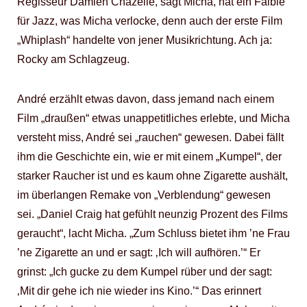
Regisseur Damien Chazelle, sagt Micha, hat ein Faible
für Jazz, was Micha verlocke, denn auch der erste Film
„Whiplash“ handelte von jener Musikrichtung. Ach ja:
Rocky am Schlagzeug.
André erzählt etwas davon, dass jemand nach einem
Film „draußen“ etwas unappetitliches erlebte, und Micha
versteht miss, André sei „rauchen“ gewesen. Dabei fällt
ihm die Geschichte ein, wie er mit einem „Kumpel“, der
starker Raucher ist und es kaum ohne Zigarette aushält,
im überlangen Remake von „Verblendung“ gewesen
sei. „Daniel Craig hat gefühlt neunzig Prozent des Films
geraucht“, lacht Micha. „Zum Schluss bietet ihm ’ne Frau
’ne Zigarette an und er sagt: ‚Ich will aufhören.’“ Er
grinst: „Ich gucke zu dem Kumpel rüber und der sagt:
‚Mit dir gehe ich nie wieder ins Kino.’“ Das erinnert