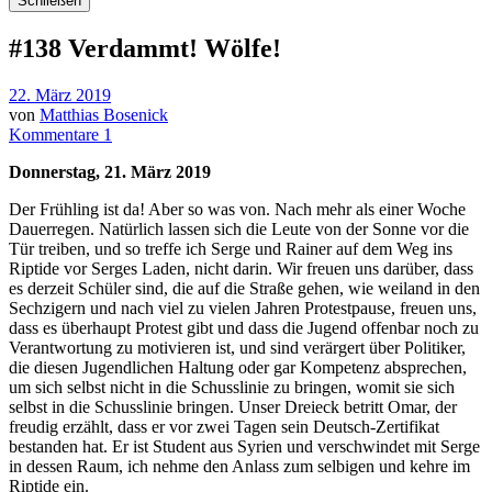
Schließen
#138 Verdammt! Wölfe!
22. März 2019
von
Matthias Bosenick
Kommentare 1
Donnerstag, 21. März 2019
Der Frühling ist da! Aber so was von. Nach mehr als einer Woche
Dauerregen. Natürlich lassen sich die Leute von der Sonne vor die
Tür treiben, und so treffe ich Serge und Rainer auf dem Weg ins
Riptide vor Serges Laden, nicht darin. Wir freuen uns darüber, dass
es derzeit Schüler sind, die auf die Straße gehen, wie weiland in den
Sechzigern und nach viel zu vielen Jahren Protestpause, freuen uns,
dass es überhaupt Protest gibt und dass die Jugend offenbar noch zu
Verantwortung zu motivieren ist, und sind verärgert über Politiker,
die diesen Jugendlichen Haltung oder gar Kompetenz absprechen,
um sich selbst nicht in die Schusslinie zu bringen, womit sie sich
selbst in die Schusslinie bringen. Unser Dreieck betritt Omar, der
freudig erzählt, dass er vor zwei Tagen sein Deutsch-Zertifikat
bestanden hat. Er ist Student aus Syrien und verschwindet mit Serge
in dessen Raum, ich nehme den Anlass zum selbigen und kehre im
Riptide ein.