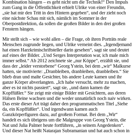
Kombination hängen – es geht nicht um die Technik!“ Den Impuls
zum Gang in die Öffentlichkeit erhielt Ulrike von einer Freundin,
„sie hat mir den Tritt in den Hintern gegeben“, und der zieht noch
eine nächste Schau mit sich, nämlich im Sommer in der
Oberpostdirektion, da sollen die großen Bilder in den drei großen
Fenstern hängen.
Mir stellt sich – wie wohl allen – die Frage, ob ihren Porträts reale
Menschen zugrunde liegen, und Ulrike verneint dies. „Irgendjemand
hat einen Harzkrimischriftsteller darin gesehen“, sagt sie und deutet
auf eines der Bilder. „Und Serges Interpretation war, ich male mich
immer selbst.“ Ab 2012 zeichnete sie „nur Köppe“, erzählt sie, und
dass der „leider verstorbene“ Georg Ystein, bei dem „wir“ Malkurse
hatten, sie motivierte: „Dranbleiben, dranbleiben, dranbleiben.“ Sie
blieb dran und malte Gesichter, bis andere Leute kamen und ihr
ganze Körper abverlangten. „Ich habe versucht, mehr zu machen,
aber es ist nichts passiert“, sagt sie, „und dann kamen die
Kopffüßler.“ Sie zeigt mir einige Bilder mit Gesichtern, aus deren
Hälsen Beine wachsen und die weder unnatürlich noch naiv wirken.
Das erste dieser Art trägt daher den programmatischen Titel „Siehe
da, ein Kopffüßler“. Und irgendwann kamen auch
Ganzkörperfiguren dazu, auf großem Format. Bei dem „Wir“
handelt es sich übrigens um die Malgruppe von Georg Ystein, die
Nat und Julia Palmer heute fortführen, „in seinem Angedenken“.
Und dieser Nat heißt Natarajan Subramanian und hat auch schon in