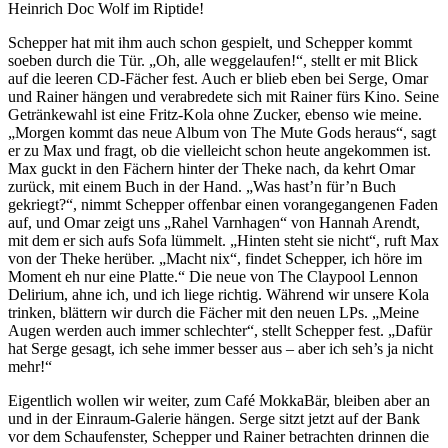
Heinrich Doc Wolf im Riptide!
Schepper hat mit ihm auch schon gespielt, und Schepper kommt
soeben durch die Tür. „Oh, alle weggelaufen!“, stellt er mit Blick
auf die leeren CD-Fächer fest. Auch er blieb eben bei Serge, Omar
und Rainer hängen und verabredete sich mit Rainer fürs Kino. Seine
Getränkewahl ist eine Fritz-Kola ohne Zucker, ebenso wie meine.
„Morgen kommt das neue Album von The Mute Gods heraus“, sagt
er zu Max und fragt, ob die vielleicht schon heute angekommen ist.
Max guckt in den Fächern hinter der Theke nach, da kehrt Omar
zurück, mit einem Buch in der Hand. „Was hast’n für’n Buch
gekriegt?“, nimmt Schepper offenbar einen vorangegangenen Faden
auf, und Omar zeigt uns „Rahel Varnhagen“ von Hannah Arendt,
mit dem er sich aufs Sofa lümmelt. „Hinten steht sie nicht“, ruft Max
von der Theke herüber. „Macht nix“, findet Schepper, ich höre im
Moment eh nur eine Platte.“ Die neue von The Claypool Lennon
Delirium, ahne ich, und ich liege richtig. Während wir unsere Kola
trinken, blättern wir durch die Fächer mit den neuen LPs. „Meine
Augen werden auch immer schlechter“, stellt Schepper fest. „Dafür
hat Serge gesagt, ich sehe immer besser aus – aber ich seh’s ja nicht
mehr!“
Eigentlich wollen wir weiter, zum Café MokkaBär, bleiben aber an
und in der Einraum-Galerie hängen. Serge sitzt jetzt auf der Bank
vor dem Schaufenster, Schepper und Rainer betrachten drinnen die