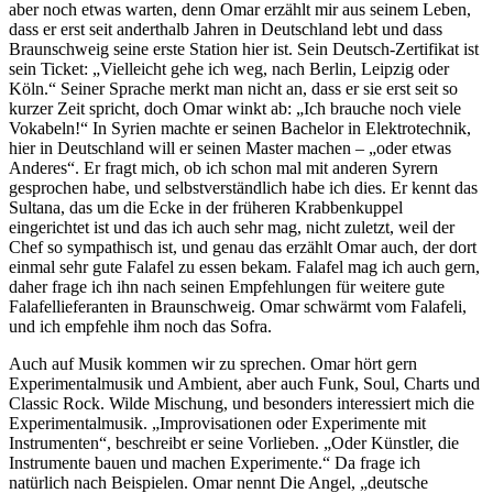
aber noch etwas warten, denn Omar erzählt mir aus seinem Leben,
dass er erst seit anderthalb Jahren in Deutschland lebt und dass
Braunschweig seine erste Station hier ist. Sein Deutsch-Zertifikat ist
sein Ticket: „Vielleicht gehe ich weg, nach Berlin, Leipzig oder
Köln.“ Seiner Sprache merkt man nicht an, dass er sie erst seit so
kurzer Zeit spricht, doch Omar winkt ab: „Ich brauche noch viele
Vokabeln!“ In Syrien machte er seinen Bachelor in Elektrotechnik,
hier in Deutschland will er seinen Master machen – „oder etwas
Anderes“. Er fragt mich, ob ich schon mal mit anderen Syrern
gesprochen habe, und selbstverständlich habe ich dies. Er kennt das
Sultana, das um die Ecke in der früheren Krabbenkuppel
eingerichtet ist und das ich auch sehr mag, nicht zuletzt, weil der
Chef so sympathisch ist, und genau das erzählt Omar auch, der dort
einmal sehr gute Falafel zu essen bekam. Falafel mag ich auch gern,
daher frage ich ihn nach seinen Empfehlungen für weitere gute
Falafellieferanten in Braunschweig. Omar schwärmt vom Falafeli,
und ich empfehle ihm noch das Sofra.
Auch auf Musik kommen wir zu sprechen. Omar hört gern
Experimentalmusik und Ambient, aber auch Funk, Soul, Charts und
Classic Rock. Wilde Mischung, und besonders interessiert mich die
Experimentalmusik. „Improvisationen oder Experimente mit
Instrumenten“, beschreibt er seine Vorlieben. „Oder Künstler, die
Instrumente bauen und machen Experimente.“ Da frage ich
natürlich nach Beispielen. Omar nennt Die Angel, „deutsche