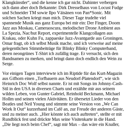
Klangkünstler“, und die kenne ich gar nicht. Dahinter verbergen
sich dann aber doch Bekannte: Dirk Dresselhaus von Locust Fudge
und Schneider TM sowie Ilpo Väisänen von Pan*Sonic. Mit
solchen Sachen kriegt man mich. Dieser Tage trudelte viel
spannende Musik aus ganz Europa bei mir ein: Der Finger, Doom
Jazz aus Moskau, Cameraoscura, melodischer Drone Ambient aus
La Spezia, Nac/hut Report, experimentelle Klangcollagen aus
Krakau, oder Kuhn Fu, zappaeske Jazz-Avantgarde aus Groningen.
Omar fragt, ob ich selbst Musik mache, und ich verweise auf meine
gelegentlichen Stimmbeiträge für Blinky Blinky Computerband,
deren neongrünes T-Shirt ich zufällig trage. Er versucht, sich den
Bandnamen zu merken, und bringt dann doch endlich den Wein zu
Serge.
Vor einigen Tagen interviewte ich im Riptide für das Kurt-Magazin
aus Gifhorn einen „Torfbauern aus Neudorf-Platendorf“, wie sich
Heinrich Doc Wolf selbst nannte. Er ist mit Songs im Johnny-Cash-
Stil in den USA in diversen Charts und erzählte mir aus seinem
wilden Leben, von Gunter Gabriel, Reinhold Beckmann, Michael
Hollm und seinen vielen Aktivitäten. Er übersetzt Lieder von den
Beatles und Neil Young und stimmte seine Version von „We Can
Work It Out“ kurzerhand im Café an, zur Freude der anderen Gäste,
und zu meiner auch. „Hier könnte ich auch auftreten“, stellte er mit
Rundblick fest und drückte Max seine Visitenkarte in die Hand.
„Die liegt noch beim Chef“, sagt mir Max – das wäre ein Knaller,