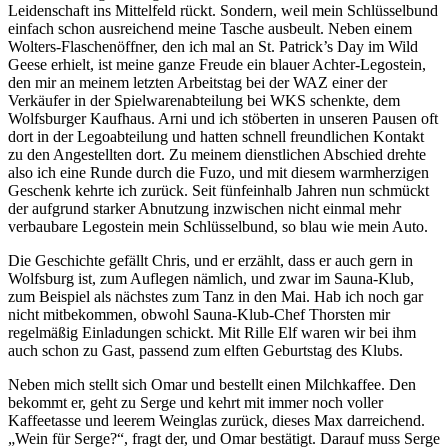
Leidenschaft ins Mittelfeld rückt. Sondern, weil mein Schlüsselbund
einfach schon ausreichend meine Tasche ausbeult. Neben einem
Wolters-Flaschenöffner, den ich mal an St. Patrick’s Day im Wild
Geese erhielt, ist meine ganze Freude ein blauer Achter-Legostein,
den mir an meinem letzten Arbeitstag bei der WAZ einer der
Verkäufer in der Spielwarenabteilung bei WKS schenkte, dem
Wolfsburger Kaufhaus. Arni und ich stöberten in unseren Pausen oft
dort in der Legoabteilung und hatten schnell freundlichen Kontakt
zu den Angestellten dort. Zu meinem dienstlichen Abschied drehte
also ich eine Runde durch die Fuzo, und mit diesem warmherzigen
Geschenk kehrte ich zurück. Seit fünfeinhalb Jahren nun schmückt
der aufgrund starker Abnutzung inzwischen nicht einmal mehr
verbaubare Legostein mein Schlüsselbund, so blau wie mein Auto.
Die Geschichte gefällt Chris, und er erzählt, dass er auch gern in
Wolfsburg ist, zum Auflegen nämlich, und zwar im Sauna-Klub,
zum Beispiel als nächstes zum Tanz in den Mai. Hab ich noch gar
nicht mitbekommen, obwohl Sauna-Klub-Chef Thorsten mir
regelmäßig Einladungen schickt. Mit Rille Elf waren wir bei ihm
auch schon zu Gast, passend zum elften Geburtstag des Klubs.
Neben mich stellt sich Omar und bestellt einen Milchkaffee. Den
bekommt er, geht zu Serge und kehrt mit immer noch voller
Kaffeetasse und leerem Weinglas zurück, dieses Max darreichend.
„Wein für Serge?“, fragt der, und Omar bestätigt. Darauf muss Serge