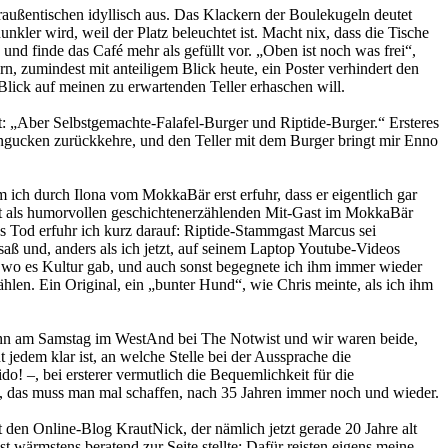
außentischen idyllisch aus. Das Klackern der Boulekugeln deutet
kler wird, weil der Platz beleuchtet ist. Macht nix, dass die Tische
 und finde das Café mehr als gefüllt vor. „Oben ist noch was frei“,
n, zumindest mit anteiligem Blick heute, ein Poster verhindert den
lick auf meinen zu erwartenden Teller erhaschen will.
t: „Aber Selbstgemachte-Falafel-Burger und Riptide-Burger.“ Ersteres
ttengucken zurückkehre, und den Teller mit dem Burger bringt mir Enno
 ich durch Ilona vom MokkaBär erst erfuhr, dass er eigentlich gar
erst als humorvollen geschichtenerzählenden Mit-Gast im MokkaBär
 Tod erfuhr ich kurz darauf: Riptide-Stammgast Marcus sei
 saß und, anders als ich jetzt, auf seinem Laptop Youtube-Videos
n, wo es Kultur gab, und auch sonst begegnete ich ihm immer wieder
hlen. Ein Original, ein „bunter Hund“, wie Chris meinte, als ich ihm
raf ihn am Samstag im WestAnd bei The Notwist und wir waren beide,
 jedem klar ist, an welche Stelle bei der Aussprache die
! –, bei ersterer vermutlich die Bequemlichkeit für die
g, das muss man mal schaffen, nach 35 Jahren immer noch und wieder.
den Online-Blog KrautNick, der nämlich jetzt gerade 20 Jahre alt
wärmstens beratend zur Seite stellte: Dafür reisten eigens meine