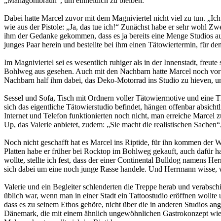
„Mahagonibraun“, um einheitlich zu bleiben.
Dabei hatte Marcel zuvor mit dem Magniviertel nicht viel zu tun. „Ich
wie aus der Pistole: „Ja, das tue ich!“ Zunächst habe er sehr wohl Zwe
ihm der Gedanke gekommen, dass es ja bereits eine Menge Studios auß
junges Paar herein und bestellte bei ihm einen Tätowiertermin, für de
Im Magniviertel sei es wesentlich ruhiger als in der Innenstadt, freu
Bohlweg aus gesehen. Auch mit den Nachbarn hatte Marcel noch vor de
Nachbarn half ihm dabei, das Deko-Motorrad ins Studio zu hieven, u
Sessel und Sofa, Tisch mit Ordnern voller Tätowiermotive und eine 
sich das eigentliche Tätowierstudio befindet, hängen offenbar absicht
Internet und Telefon funktionierten noch nicht, man erreiche Marcel
Up, das Valerie anbietet, zudem: „Sie macht die realistischen Sachen“, e
Noch nicht geschafft hat es Marcel ins Riptide, für ihn kommen der
Platten habe er früher bei Rocktop im Bohlweg gekauft, auch dafür hab
wollte, stellte ich fest, dass der einer Continental Bulldog namens 
sich dabei um eine noch junge Rasse handele. Und Herrmann wisse, 
Valerie und ein Begleiter schlenderten die Treppe herab und verabsch
üblich war, wenn man in einer Stadt ein Tattoostudio eröffnen wollte u
dass es zu seinem Ethos gehöre, nicht über die in anderen Studios a
Dänemark, die mit einem ähnlich ungewöhnlichen Gastrokonzept wie 