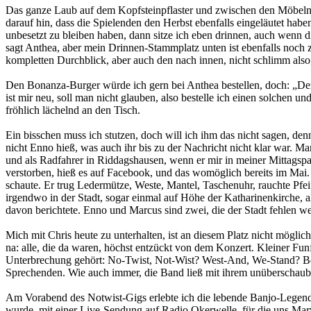
Das ganze Laub auf dem Kopfsteinpflaster und zwischen den Möbeln, 
darauf hin, dass die Spielenden den Herbst ebenfalls eingeläutet habe
unbesetzt zu bleiben haben, dann sitze ich eben drinnen, auch wenn die
sagt Anthea, aber mein Drinnen-Stammplatz unten ist ebenfalls noch zu
kompletten Durchblick, aber auch den nach innen, nicht schlimm als
Den Bonanza-Burger würde ich gern bei Anthea bestellen, doch: „Den 
ist mir neu, soll man nicht glauben, also bestelle ich einen solchen 
fröhlich lächelnd an den Tisch.
Ein bisschen muss ich stutzen, doch will ich ihm das nicht sagen, de
nicht Enno hieß, was auch ihr bis zu der Nachricht nicht klar war. 
und als Radfahrer in Riddagshausen, wenn er mir in meiner Mittags
verstorben, hieß es auf Facebook, und das womöglich bereits im Mai. I
schaute. Er trug Ledermütze, Weste, Mantel, Taschenuhr, rauchte Pfei
irgendwo in der Stadt, sogar einmal auf Höhe der Katharinenkirche, a
davon berichtete. Enno und Marcus sind zwei, die der Stadt fehlen w
Mich mit Chris heute zu unterhalten, ist an diesem Platz nicht mögli
na: alle, die da waren, höchst entzückt von dem Konzert. Kleiner Funf
Unterbrechung gehört: No-Twist, Not-Wist? West-And, We-Stand? Bei le
Sprechenden. Wie auch immer, die Band ließ mit ihrem unüberschauba
Am Vorabend des Notwist-Gigs erlebte ich die lebende Banjo-Legende
wurde, mit einer Live-Sendung auf Radio Okerwelle, für die uns Marv