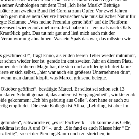
seiner Anthologien mit dem Titel „Ich liebe Musik“ Beiträge
e später zum zweiten Band fiel Corona zum Opfer. Vor zwei Jahren
mich gern mit seinem Oeuvre literarischer wie musikalischer Natur für
egte Kolumne „Was meine Freundin gerne hört“ auf die Plattform
zensent wieder aufzunehmen. Jetzt habe ich – erstmals nach Olafs
rautNick geht. Das tut mir gut und ließ mich auch mit der
ert Verantwortung abnahmen. Was ein Spaß das war, das müssten wir
 es geschmeckt?“, fragt Enno, als er den leeren Teller wieder mitnimmt,
schon wieder leer ist, gerade im erst zweiten Jahr an diesem Platz.
men der früheren Magnibar, die sich dort auch lediglich drei Jahre
ierte er sich selbst, „hier war auch ein größeres Unternehmen drin“,
n, wenn man darauf klopft, was Marcel grinsend belegte.
tober geöffnet“, bestätigte Marcel. Er selbst sei schon seit 13
klaren Schnitt gemacht, das andere ist Vergangenheit“, winkte er ab
ide gekommen: „Ich bin gebürtig aus Celle“, dort hatte er auch zu
tig empfindet. Die erste Kollegin ist Alina, „Lehrling, ist aber im
 gefunden“, schwärmte er, „es ist Fachwerk – ich komme aus Celle,
tsklima ist das A und O“ –, und: „Sie fand es auch Klasse hier.“ Er
nz fertig“, so sei der Piercing-Raum noch zu streichen, in