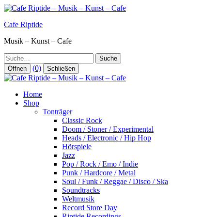
Zum
Inhalt
Cafe Riptide
springen
Musik – Kunst – Cafe
Suche
(0)
Öffnen
Schließen
Home
Shop
Tonträger
Classic Rock
Doom / Stoner / Experimental
Heads / Electronic / Hip Hop
Hörspiele
Jazz
Pop / Rock / Emo / Indie
Punk / Hardcore / Metal
Soul / Funk / Reggae / Disco / Ska
Soundtracks
Weltmusik
Record Store Day
Riptide Recordings