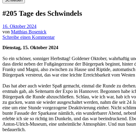
Schließen
#205 Tage des Schwindels
16. Oktober 2024
von
Matthias Bosenick
Schreibe einen Kommentar
Dienstag, 15. Oktober 2024
So ein schöner, sonniger Herbsttag! Goldener Oktober, wahrhaftig u
dass direkt neben der Fußgängerzone der Bürgerpark beginnt, hinter
Franky und Magni, also zwischen zu Hause und Riptide, automatisch a
Bürgerpark verstreut, das war eine leichte Erreichbarkeit vom Westen
Das hat aber auch wieder Spaß gemacht, einmal die Runde zu drehen, 
erstmals gab, als Seitenarm der Expo in Hannover. Begonnen habe i
Bürgerpark die Runde abzuschließen. Schlau, wie ich war, hab ich vo
zu gucken, wann sie wieder ausgeschaltet werden, nahm die seit 24 J
eine um eine Stunde vorgezogene Deaktivierung einher. Nicht schlimm,
bunte Fassade der Sparkasse nämlich, ein wunderbarer Abend, nebenb
erlebte ich sie so richtig im Dunkeln, und das war beeindruckend. E
Anton-Ulrich-Museum, eine unheimliche Atmosphäre. Und nun baumel
bedauerlich.