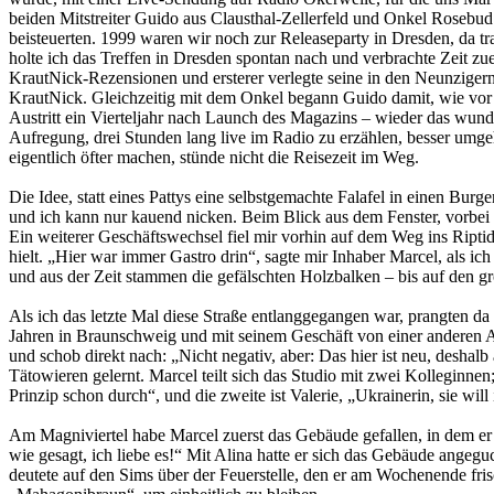
beiden Mitstreiter Guido aus Clausthal-Zellerfeld und Onkel Rosebud
beisteuerten. 1999 waren wir noch zur Releaseparty in Dresden, da tr
holte ich das Treffen in Dresden spontan nach und verbrachte Zeit zu
KrautNick-Rezensionen und ersterer verlegte seine in den Neunzige
KrautNick. Gleichzeitig mit dem Onkel begann Guido damit, wie vor 
Austritt ein Vierteljahr nach Launch des Magazins – wieder das wun
Aufregung, drei Stunden lang live im Radio zu erzählen, besser umge
eigentlich öfter machen, stünde nicht die Reisezeit im Weg.
Die Idee, statt eines Pattys eine selbstgemachte Falafel in einen Burg
und ich kann nur kauend nicken. Beim Blick aus dem Fenster, vorbei a
Ein weiterer Geschäftswechsel fiel mir vorhin auf dem Weg ins Riptid
hielt. „Hier war immer Gastro drin“, sagte mir Inhaber Marcel, als ich
und aus der Zeit stammen die gefälschten Holzbalken – bis auf den gro
Als ich das letzte Mal diese Straße entlanggegangen war, prangten da
Jahren in Braunschweig und mit seinem Geschäft von einer anderen Ad
und schob direkt nach: „Nicht negativ, aber: Das hier ist neu, desha
Tätowieren gelernt. Marcel teilt sich das Studio mit zwei Kolleginnen; 
Prinzip schon durch“, und die zweite ist Valerie, „Ukrainerin, sie wil
Am Magniviertel habe Marcel zuerst das Gebäude gefallen, in dem er 
wie gesagt, ich liebe es!“ Mit Alina hatte er sich das Gebäude angegu
deutete auf den Sims über der Feuerstelle, den er am Wochenende frisch