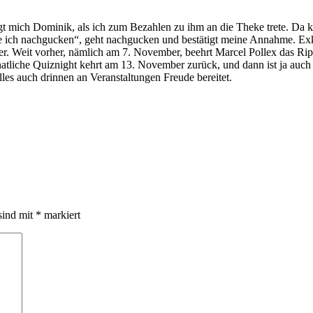
gt mich Dominik, als ich zum Bezahlen zu ihm an die Theke trete. Da ka
e ich nachgucken“, geht nachgucken und bestätigt meine Annahme. Exkl
. Weit vorher, nämlich am 7. November, beehrt Marcel Pollex das Ript
iche Quiznight kehrt am 13. November zurück, und dann ist ja auch bal
lles auch drinnen an Veranstaltungen Freude bereitet.
sind mit
*
markiert