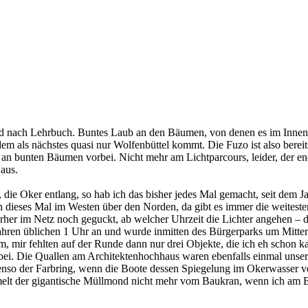
nd nach Lehrbuch. Buntes Laub an den Bäumen, von denen es im Innenst
 dem als nächstes quasi nur Wolfenbüttel kommt. Die Fuzo ist also be
n bunten Bäumen vorbei. Nicht mehr am Lichtparcours, leider, der end
 aus.
die Oker entlang, so hab ich das bisher jedes Mal gemacht, seit dem Ja
ch dieses Mal im Westen über den Norden, da gibt es immer die weite
rher im Netz noch geguckt, ab welcher Uhrzeit die Lichter angehen – d
ahren üblichen 1 Uhr an und wurde inmitten des Bürgerparks um Mittern
 mir fehlten auf der Runde dann nur drei Objekte, die ich eh schon kan
ei. Die Quallen am Architektenhochhaus waren ebenfalls einmal unser
benso der Farbring, wenn die Boote dessen Spiegelung im Okerwasser ver
t der gigantische Müllmond nicht mehr vom Baukran, wenn ich am Bür