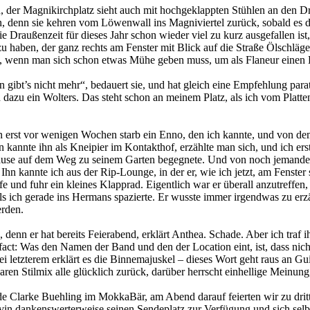
der Magnikirchplatz sieht auch mit hochgeklappten Stühlen an den Dr
n, denn sie kehren vom Löwenwall ins Magniviertel zurück, sobald es dun
 Draußenzeit für dieses Jahr schon wieder viel zu kurz ausgefallen ist,
 haben, der ganz rechts am Fenster mit Blick auf die Straße Ölschläger
o, wenn man sich schon etwas Mühe geben muss, um als Flaneur einen B
gibt’s nicht mehr“, bedauert sie, und hat gleich eine Empfehlung para
und dazu ein Wolters. Das steht schon an meinem Platz, als ich vom Pla
nn erst vor wenigen Wochen starb ein Enno, den ich kannte, und von dem
Man kannte ihn als Kneipier im Kontakthof, erzählte man sich, und ich 
pause auf dem Weg zu seinem Garten begegnete. Und von noch jemandes
hn kannte ich aus der Rip-Lounge, in der er, wie ich jetzt, am Fenster
fe und fuhr ein kleines Klapprad. Eigentlich war er überall anzutreffe
ls ich gerade ins Hermans spazierte. Er wusste immer irgendwas zu erzä
erden.
ch, denn er hat bereits Feierabend, erklärt Anthea. Schade. Aber ich t
act: Was den Namen der Band und den der Location eint, ist, dass nicht
tzterem erklärt es die Binnemajuskel – dieses Wort geht raus an Guido
ren Stilmix alle glücklich zurück, darüber herrscht einhellige Meinun
 Clarke Buehling im MokkaBär, am Abend darauf feierten wir zu dritt 
in dankenswerterweise seinen Sendeplatz zur Verfügung und sich selbst 