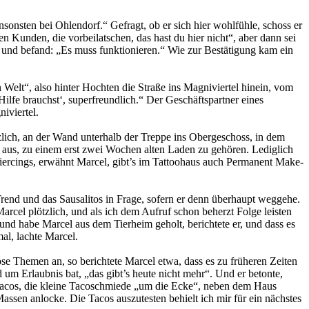
nsonsten bei Ohlendorf.“ Gefragt, ob er sich hier wohlfühle, schoss er
en Kunden, die vorbeilatschen, das hast du hier nicht“, aber dann sei
 und befand: „Es muss funktionieren.“ Wie zur Bestätigung kam ein
n Welt“, also hinter Hochten die Straße ins Magniviertel hinein, vom
lfe brauchst‘, superfreundlich.“ Der Geschäftspartner eines
iviertel.
lich, an der Wand unterhalb der Treppe ins Obergeschoss, in dem
ht aus, zu einem erst zwei Wochen alten Laden zu gehören. Lediglich
Piercings, erwähnt Marcel, gibt’s im Tattoohaus auch Permanent Make-
rend und das Sausalitos in Frage, sofern er denn überhaupt weggehe.
arcel plötzlich, und als ich dem Aufruf schon beherzt Folge leisten
und habe Marcel aus dem Tierheim geholt, berichtete er, und dass es
l, lachte Marcel.
se Themen an, so berichtete Marcel etwa, dass es zu früheren Zeiten
d um Erlaubnis bat, „das gibt’s heute nicht mehr“. Und er betonte,
G Tacos, die kleine Tacoschmiede „um die Ecke“, neben dem Haus
en anlocke. Die Tacos auszutesten behielt ich mir für ein nächstes