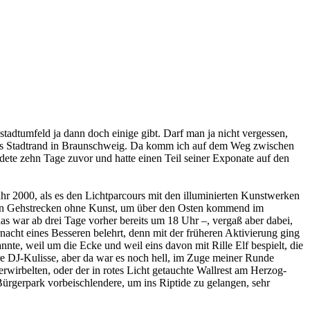
adtumfeld ja dann doch einige gibt. Darf man ja nicht vergessen,
reits Stadtrand in Braunschweig. Da komm ich auf dem Weg zwischen
ete zehn Tage zuvor und hatte einen Teil seiner Exponate auf den
hr 2000, als es den Lichtparcours mit den illuminierten Kunstwerken
sten Gehstrecken ohne Kunst, um über den Osten kommend im
as war ab drei Tage vorher bereits um 18 Uhr –, vergaß aber dabei,
acht eines Besseren belehrt, denn mit der früheren Aktivierung ging
nte, weil um die Ecke und weil eins davon mit Rille Elf bespielt, die
e DJ-Kulisse, aber da war es noch hell, im Zuge meiner Runde
wirbelten, oder der in rotes Licht getauchte Wallrest am Herzog-
gerpark vorbeischlendere, um ins Riptide zu gelangen, sehr