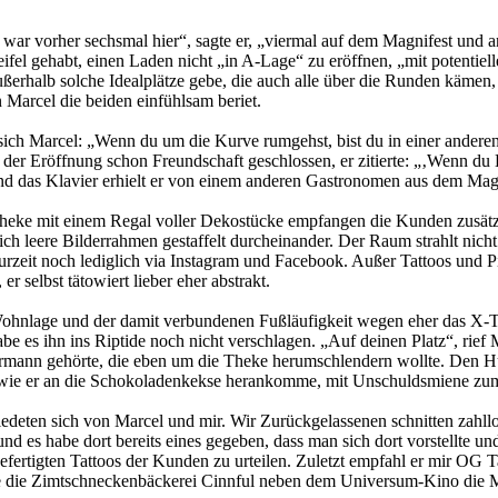
 war vorher sechsmal hier“, sagte er, „viermal auf dem Magnifest und a
ifel gehabt, einen Laden nicht „in A-Lage“ zu eröffnen, „mit potentiell
erhalb solche Idealplätze gebe, die auch alle über die Runden kämen,
n Marcel die beiden einfühlsam beriet.
te sich Marcel: „Wenn du um die Kurve rumgehst, bist du in einer andere
r Eröffnung schon Freundschaft geschlossen, er zitierte: „‚Wenn du Hi
nd das Klavier erhielt er von einem anderen Gastronomen aus dem Magn
Theke mit einem Regal voller Dekostücke empfangen die Kunden zusätz
lich leere Bilderrahmen gestaffelt durcheinander. Der Raum strahlt nic
 zurzeit noch lediglich via Instagram und Facebook. Außer Tattoos und 
r selbst tätowiert lieber eher abstrakt.
 Wohnlage und der damit verbundenen Fußläufigkeit wegen eher das X-T
e es ihn ins Riptide noch nicht verschlagen. „Auf deinen Platz“, rief M
Herrmann gehörte, die eben um die Theke herumschlendern wollte. Den H
wie er an die Schokoladenkekse herankomme, mit Unschuldsmiene zuma
iedeten sich von Marcel und mir. Wir Zurückgelassenen schnitten zahllo
nd es habe dort bereits eines gegeben, dass man sich dort vorstellte un
ngefertigten Tattoos der Kunden zu urteilen. Zuletzt empfahl er mir O
die Zimtschneckenbäckerei Cinnful neben dem Universum-Kino die Mass