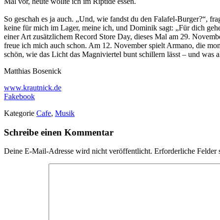
Mal vor, heute wollte ich im Riptide essen.
So geschah es ja auch. „Und, wie fandst du den Falafel-Burger?“, fra
keine für mich im Lager, meine ich, und Dominik sagt: „Für dich geh
einer Art zusätzlichem Record Store Day, dieses Mal am 29. November
freue ich mich auch schon. Am 12. November spielt Armano, die monatl
schön, wie das Licht das Magniviertel bunt schillern lässt – und was a
Matthias Bosenick
www.krautnick.de
Fakebook
Kategorie
Cafe
,
Musik
Schreibe einen Kommentar
Deine E-Mail-Adresse wird nicht veröffentlicht.
Erforderliche Felder 