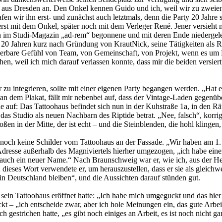
 aus Dresden an. Den Onkel kennen Guido und ich, weil wir zu zweien 
afen wir ihn erst- und zunächst auch letztmals, denn die Party 20 Jahr
erst mit dem Onkel, später noch mit dem Verleger René. Jener versieht 
rn im Studi-Magazin „ad-rem“ begonnene und mit deren Ende niedergel
20 Jahren kurz nach Gründung von KrautNick, seine Tätigkeiten als Re
derbare Gefühl von Team, von Gemeinschaft, von Projekt, wenn es um K
hen, weil ich mich darauf verlassen konnte, dass mir die beiden versi
er zu integrieren, sollte mit einer eigenen Party begangen werden. „Hat
n dem Plakat, fällt mir nebenbei auf, dass der Vintage-Laden gegenüber 
e auf: Das Tattoohaus befindet sich nun in der Kuhstraße 1a, in den Räu
 das Studio als neuen Nachbarn des Riptide betrat. „Nee, falsch“, korrig
ßen in der Mitte, der ist echt – und die Steinblenden, die hohl klinge
 noch keine Schilder vom Tattoohaus an der Fassade. „Wir haben am 1. Ok
resse außerhalb des Magniviertels hierher umgezogen, „ich habe einen 
lb auch ein neuer Name.“ Nach Braunschweig war er, wie ich, aus der He
dieses Wort verwendete er, um herauszustellen, dass er sie als gleichwer
l in Deutschland bleiben“, und die Aussichten darauf stünden gut.
sein Tattoohaus eröffnet hatte: „Ich habe mich umgeguckt und das hier
ckt – „ich entscheide zwar, aber ich hole Meinungen ein, das gute Arbei
 gestrichen hatte, „es gibt noch einiges an Arbeit, es ist noch nicht ga